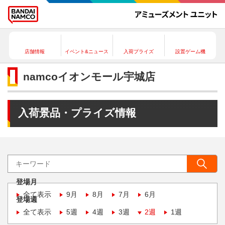
店舗情報
イベント&ニュース
入荷プライズ
設置ゲーム機
namcoイオンモール宇城店
入荷景品・プライズ情報
登場月
全て表示
9月
8月
7月
6月
登場週
全て表示
5週
4週
3週
2週
1週