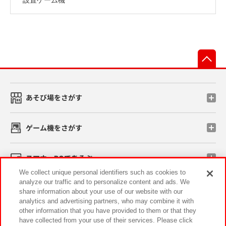
先
あそび場をさがす
ゲーム機をさがす
スマホ・PCであそぶ
We collect unique personal identifiers such as cookies to
analyze our traffic and to personalize content and ads. We
イベント・キャンペーン
share information about your use of our website with our
analytics and advertising partners, who may combine it with
other information that you have provided to them or that they
have collected from your use of their services. Please click