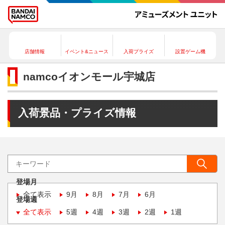
店舗情報
イベント&ニュース
入荷プライズ
設置ゲーム機
namcoイオンモール宇城店
入荷景品・プライズ情報
登場月
全て表示
9月
8月
7月
6月
登場週
全て表示
5週
4週
3週
2週
1週