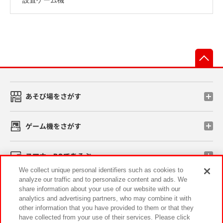
先
あそび場をさがす
ゲーム機をさがす
スマホ・PCであそぶ
We collect unique personal identifiers such as cookies to
analyze our traffic and to personalize content and ads. We
イベント・キャンペーン
share information about your use of our website with our
analytics and advertising partners, who may combine it with
other information that you have provided to them or that they
have collected from your use of their services. Please click