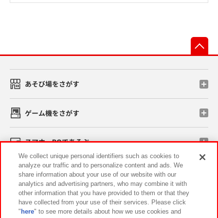
先
あそび場をさがす
ゲーム機をさがす
スマホ・PCであそぶ
We collect unique personal identifiers such as cookies to
analyze our traffic and to personalize content and ads. We
イベント・キャンペーン
share information about your use of our website with our
analytics and advertising partners, who may combine it with
other information that you have provided to them or that they
have collected from your use of their services. Please click
"
here
" to see more details about how we use cookies and
関連会社
サステナビリティ
サイトポリシー