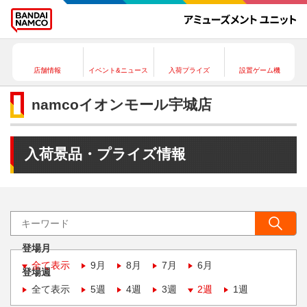
店舗情報
イベント&ニュース
入荷プライズ
設置ゲーム機
namcoイオンモール宇城店
入荷景品・プライズ情報
登場月
全て表示
9月
8月
7月
6月
登場週
全て表示
5週
4週
3週
2週
1週