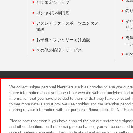
太
期間限定ショップ
釣
ガシャポン専門店
マ
アスレチック・スポーツエンタメ
リD
施設
湾
お子様・ファミリー向け施設
ーン
その他の施設・サービス
そ
関連会社
サステナビリティ
We collect unique personal identifiers such as cookies to analyze our t
share information about your use of our website with our analytics and 
information that you have provided to them or that they have collected f
食品のご提
to see more details about how we use cookies and the retention period o
sharing of your information with our partners. Please click [Do Not Shar
Please note that even if you have enabled the opt-out preference signals
and other identifiers on the following setup banner, you will be deemed 
opt-out preference signals . If you understand and agree to this setting