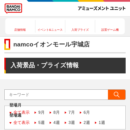
店舗情報
イベント&ニュース
入荷プライズ
設置ゲーム機
namcoイオンモール宇城店
入荷景品・プライズ情報
登場月
全て表示
9月
8月
7月
6月
登場週
全て表示
5週
4週
3週
2週
1週