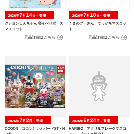
7
14
7
10
2026年
月
日～登場
2026年
月
日～登場
クレヨンしんちゃん 寝そべりポーズ
くまのプーさん でっかちマスコッ
マスコット
ト
7
2
6
24
2026年
月
日～登場
2026年
月
日～登場
COQON（ココン）レオパードST・N
HARIBO アクリルフレークマスコ