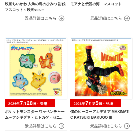
映画ちいかわ 人魚の島のひみつ 討伐
モアナと伝説の海 マスコット
マスコット～映画ver.～
7
28
7
5
2026年
月
日～登場
2026年
月第
週～登場
ポケットモンスター ワッペンチャー
僕のヒーローアカデミア MAXIMATI
ム～フシギダネ・ヒトカゲ・ゼニガ
C KATSUKI BAKUGO Ⅲ
メ・ピカチュウ～30th Anniversary