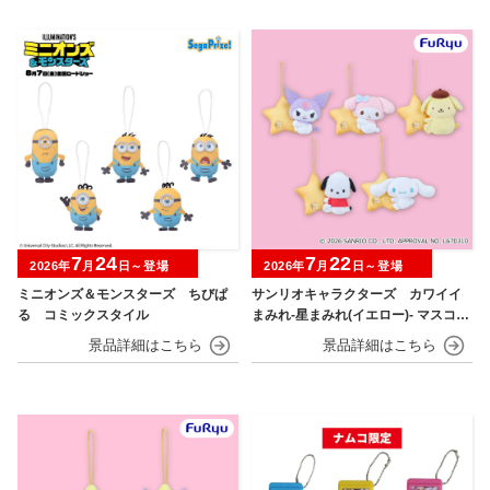
7
24
7
22
2026年
月
日～登場
2026年
月
日～登場
ミニオンズ＆モンスターズ ちびぱ
サンリオキャラクターズ カワイイ
る コミックスタイル
まみれ-星まみれ(イエロー)- マスコッ
ト