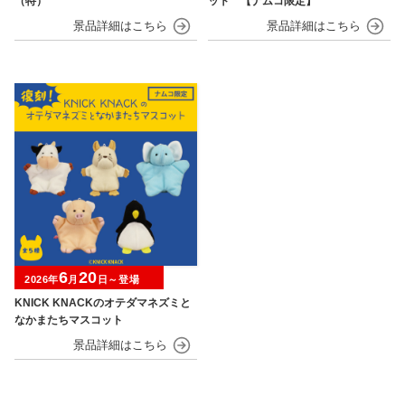
（特）
ット 【ナムコ限定】
6
20
2026年
月
日～登場
KNICK KNACKのオテダマネズミと
なかまたちマスコット