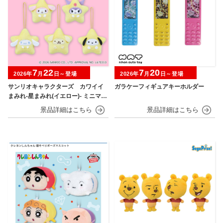
7
22
7
20
2026年
月
日～登場
2026年
月
日～登場
サンリオキャラクターズ カワイイ
ガラケーフィギュアキーホルダー
まみれ-星まみれ(イエロー)- ミニマス
コット