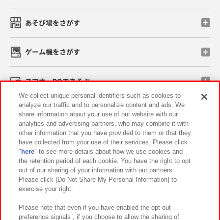
あそび場をさがす
ゲーム機をさがす
スマホ・PCであそぶ
We collect unique personal identifiers such as cookies to
analyze our traffic and to personalize content and ads. We
イベント・キャンペーン
share information about your use of our website with our
analytics and advertising partners, who may combine it with
other information that you have provided to them or that they
have collected from your use of their services. Please click
"
here
" to see more details about how we use cookies and
関連会社
サステナビリティ
サイトポリシー
the retention period of each cookie. You have the right to opt
out of our sharing of your information with our partners.
プライバシーポリシー
ウェブアクセシビリティ方針と検証結果
Please click [Do Not Share My Personal Information] to
exercise your right.
お取引先さまとともに
食品のご提供について
カスタマーハラスメント対応方針
よくあるご質問・お問い合わせ
Please note that even if you have enabled the opt-out
preference signals , if you choose to allow the sharing of