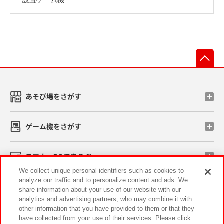
先
あそび場をさがす
ゲーム機をさがす
スマホ・PCであそぶ
We collect unique personal identifiers such as cookies to
analyze our traffic and to personalize content and ads. We
イベント・キャンペーン
share information about your use of our website with our
analytics and advertising partners, who may combine it with
other information that you have provided to them or that they
have collected from your use of their services. Please click