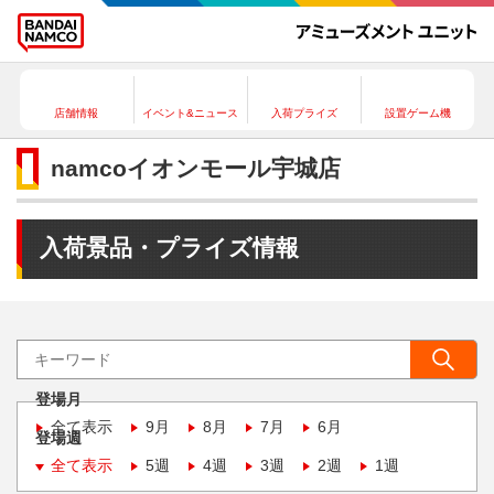
店舗情報
イベント&ニュース
入荷プライズ
設置ゲーム機
namcoイオンモール宇城店
入荷景品・プライズ情報
登場月
全て表示
9月
8月
7月
6月
登場週
全て表示
5週
4週
3週
2週
1週