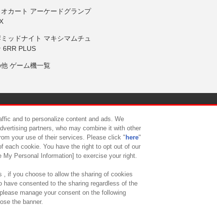
リオカート アーケードグランプ
X
岸ミッドナイト マキシマムチュ
 6RR PLUS
の他 ゲーム機一覧
サイトポリシー
プライバシーポリシー
ウェブアクセシビリティ方
raffic and to personalize content and ads. We
advertising partners, who may combine it with other
rom your use of their services. Please click "
here
"
供について
カスタマーハラスメント対応方針
よくあるご質問・
f each cookie. You have the right to opt out of our
e My Personal Information] to exercise your right.
 , if you choose to allow the sharing of cookies
to have consented to the sharing regardless of the
, please manage your consent on the following
lose the banner.
ndai Namco Amusement Lab Inc.
©Bandai Namco Experience Inc.
©HANAY