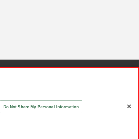
針と検証結果
お取引先さまとともに
お問い合わせ
Do Not Share My Personal Information
ASHIKI Co., Ltd. All Rights Reserved.