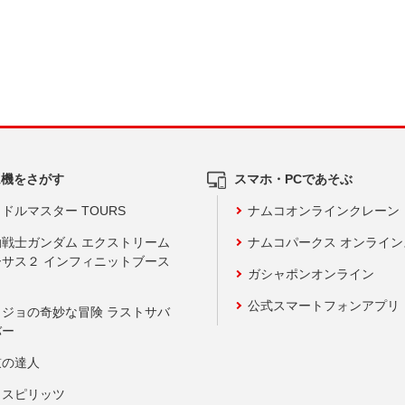
ム機をさがす
スマホ・PCであそぶ
ドルマスター TOURS
ナムコオンラインクレーン
動戦士ガンダム エクストリーム
ナムコパークス オンライ
ーサス２ インフィニットブース
ガシャポンオンライン
公式スマートフォンアプリ
ョジョの奇妙な冒険 ラストサバ
バー
鼓の達人
りスピリッツ