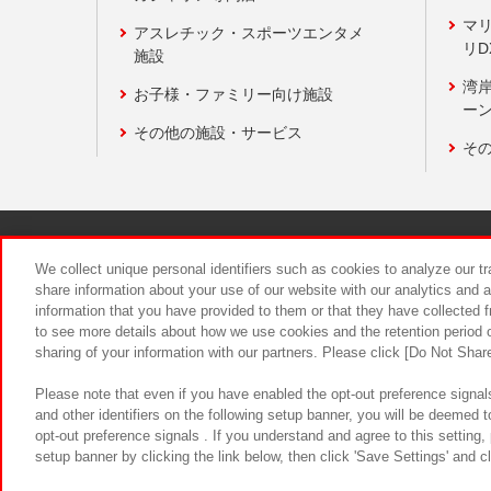
マ
アスレチック・スポーツエンタメ
リD
施設
湾
お子様・ファミリー向け施設
ーン
その他の施設・サービス
そ
関連会社
サステナビリティ
We collect unique personal identifiers such as cookies to analyze our t
share information about your use of our website with our analytics and 
information that you have provided to them or that they have collected f
食品のご提
to see more details about how we use cookies and the retention period o
sharing of your information with our partners. Please click [Do Not Shar
Please note that even if you have enabled the opt-out preference signals
and other identifiers on the following setup banner, you will be deemed 
opt-out preference signals . If you understand and agree to this setting
setup banner by clicking the link below, then click 'Save Settings' and c
©Bandai Namco Amusement Inc.
©Ba