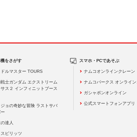
ム機をさがす
スマホ・PCであそぶ
ドルマスター TOURS
ナムコオンラインクレーン
動戦士ガンダム エクストリーム
ナムコパークス オンライ
ーサス２ インフィニットブース
ガシャポンオンライン
公式スマートフォンアプリ
ョジョの奇妙な冒険 ラストサバ
バー
鼓の達人
りスピリッツ