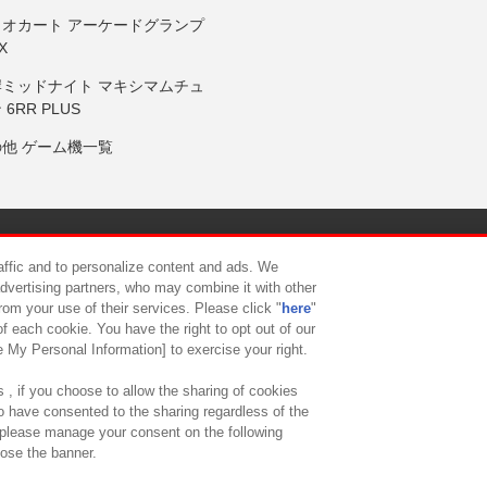
リオカート アーケードグランプ
X
岸ミッドナイト マキシマムチュ
 6RR PLUS
の他 ゲーム機一覧
サイトポリシー
プライバシーポリシー
ウェブアクセシビリティ方
raffic and to personalize content and ads. We
advertising partners, who may combine it with other
rom your use of their services. Please click "
here
"
供について
カスタマーハラスメント対応方針
よくあるご質問・
f each cookie. You have the right to opt out of our
e My Personal Information] to exercise your right.
 , if you choose to allow the sharing of cookies
to have consented to the sharing regardless of the
, please manage your consent on the following
lose the banner.
ndai Namco Amusement Lab Inc.
©Bandai Namco Experience Inc.
©HANAY