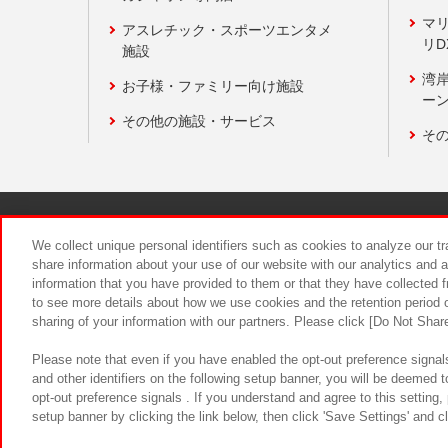
マ
アスレチック・スポーツエンタメ
リD
施設
湾
お子様・ファミリー向け施設
ーン
その他の施設・サービス
そ
関連会社
サステナビリティ
We collect unique personal identifiers such as cookies to analyze our t
share information about your use of our website with our analytics and 
information that you have provided to them or that they have collected f
食品のご提
to see more details about how we use cookies and the retention period o
sharing of your information with our partners. Please click [Do Not Shar
Please note that even if you have enabled the opt-out preference signals
and other identifiers on the following setup banner, you will be deemed 
opt-out preference signals . If you understand and agree to this setting
setup banner by clicking the link below, then click 'Save Settings' and c
©Bandai Namco Amusement Inc.
©Ba