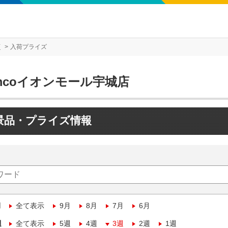
店
入荷プライズ
mcoイオンモール宇城店
景品・プライズ情報
月
全て表示
9月
8月
7月
6月
週
全て表示
5週
4週
3週
2週
1週