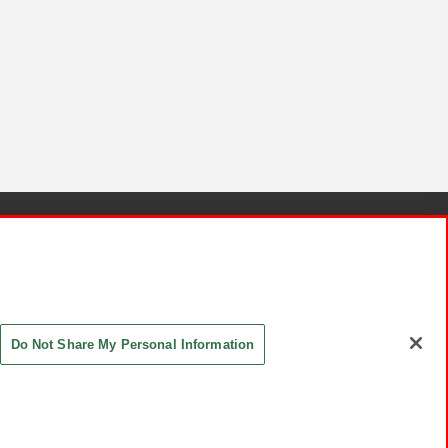
針と検証結果
お取引先さまとともに
お問い合わせ
Do Not Share My Personal Information
ASHIKI Co., Ltd. All Rights Reserved.