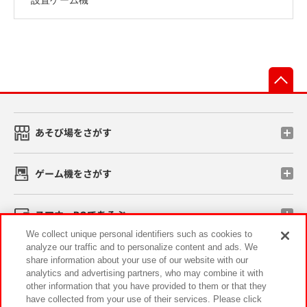
先
あそび場をさがす
ゲーム機をさがす
スマホ・PCであそぶ
We collect unique personal identifiers such as cookies to
analyze our traffic and to personalize content and ads. We
イベント・キャンペーン
share information about your use of our website with our
analytics and advertising partners, who may combine it with
other information that you have provided to them or that they
have collected from your use of their services. Please click