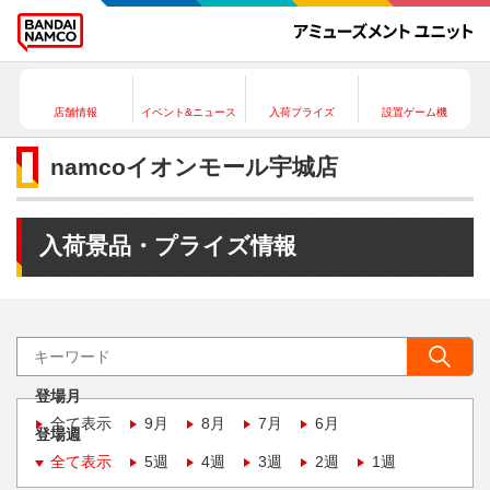
店舗情報
イベント&ニュース
入荷プライズ
設置ゲーム機
namcoイオンモール宇城店
入荷景品・プライズ情報
登場月
全て表示
9月
8月
7月
6月
登場週
全て表示
5週
4週
3週
2週
1週