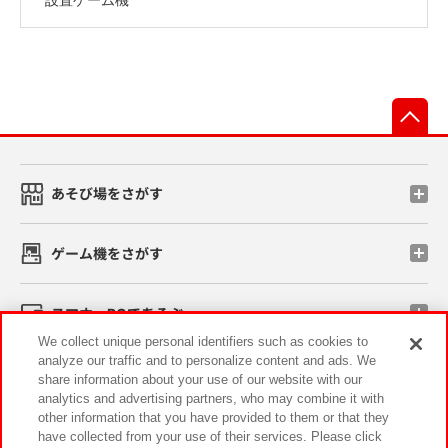
先
あそび場をさがす
ゲーム機をさがす
スマホ・PCであそぶ
We collect unique personal identifiers such as cookies to
analyze our traffic and to personalize content and ads. We
イベント・キャンペーン
share information about your use of our website with our
analytics and advertising partners, who may combine it with
other information that you have provided to them or that they
have collected from your use of their services. Please click