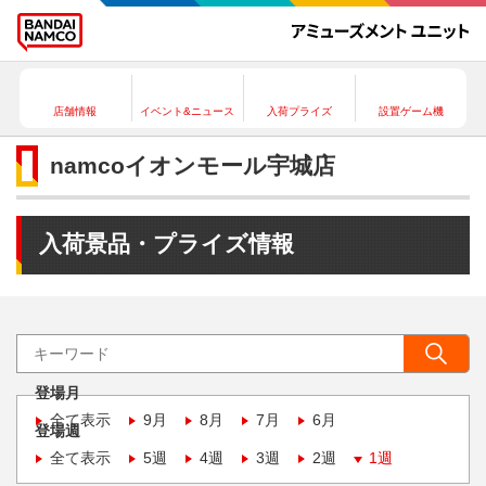
店舗情報
イベント&ニュース
入荷プライズ
設置ゲーム機
namcoイオンモール宇城店
入荷景品・プライズ情報
登場月
全て表示
9月
8月
7月
6月
登場週
全て表示
5週
4週
3週
2週
1週