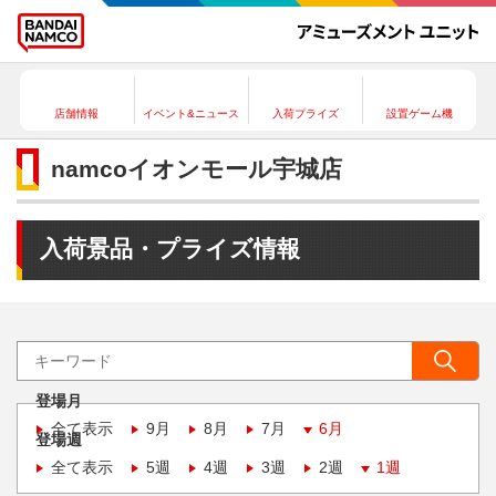
店舗情報
イベント&ニュース
入荷プライズ
設置ゲーム機
namcoイオンモール宇城店
入荷景品・プライズ情報
登場月
全て表示
9月
8月
7月
6月
登場週
全て表示
5週
4週
3週
2週
1週