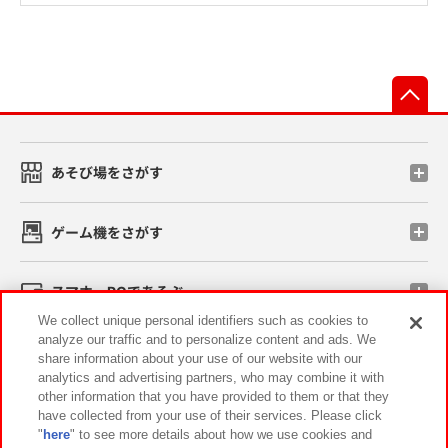
先
あそび場をさがす
ゲーム機をさがす
スマホ・PCであそぶ
We collect unique personal identifiers such as cookies to
analyze our traffic and to personalize content and ads. We
イベント・キャンペーン
share information about your use of our website with our
analytics and advertising partners, who may combine it with
other information that you have provided to them or that they
have collected from your use of their services. Please click
"
here
" to see more details about how we use cookies and
関連会社
サステナビリティ
サイトポリシー