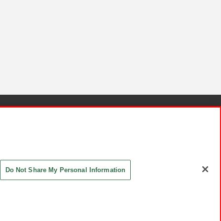
針と検証結果
お取引先さまとともに
お問い合わせ
Do Not Share My Personal Information
ASHIKI Co., Ltd. All Rights Reserved.