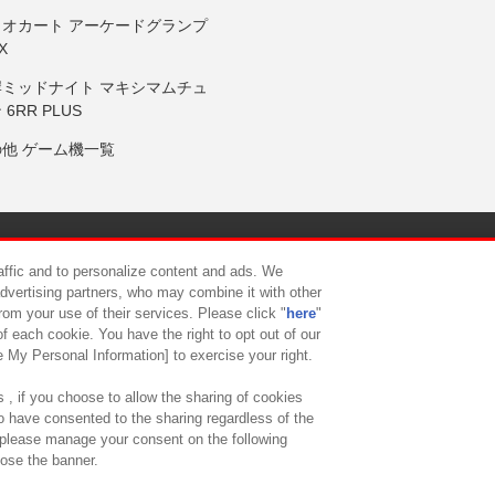
リオカート アーケードグランプ
X
岸ミッドナイト マキシマムチュ
 6RR PLUS
の他 ゲーム機一覧
サイトポリシー
プライバシーポリシー
ウェブアクセシビリティ方
raffic and to personalize content and ads. We
advertising partners, who may combine it with other
rom your use of their services. Please click "
here
"
供について
カスタマーハラスメント対応方針
よくあるご質問・
f each cookie. You have the right to opt out of our
e My Personal Information] to exercise your right.
 , if you choose to allow the sharing of cookies
to have consented to the sharing regardless of the
, please manage your consent on the following
lose the banner.
ndai Namco Amusement Lab Inc.
©Bandai Namco Experience Inc.
©HANAY