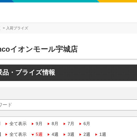
店
入荷プライズ
mcoイオンモール宇城店
景品・プライズ情報
月
全て表示
9月
8月
7月
6月
週
全て表示
5週
4週
3週
2週
1週