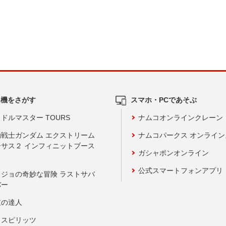
ム機をさがす
スマホ・PCであそぶ
ドルマスター TOURS
ナムコオンラインクレーン
動戦士ガンダム エクストリーム
ナムコパークス オンライ
ーサス２ インフィニットブース
ガシャポンオンライン
公式スマートフォンアプリ
ョジョの奇妙な冒険 ラストサバ
バー
鼓の達人
りスピリッツ