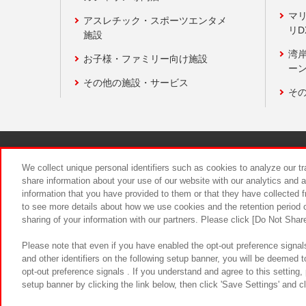
マ
アスレチック・スポーツエンタメ
リD
施設
湾
お子様・ファミリー向け施設
ーン
その他の施設・サービス
そ
関連会社
サステナビリティ
We collect unique personal identifiers such as cookies to analyze our t
share information about your use of our website with our analytics and 
information that you have provided to them or that they have collected f
食品のご提
to see more details about how we use cookies and the retention period o
sharing of your information with our partners. Please click [Do Not Shar
Please note that even if you have enabled the opt-out preference signals
and other identifiers on the following setup banner, you will be deemed 
opt-out preference signals . If you understand and agree to this setting
setup banner by clicking the link below, then click 'Save Settings' and c
©Bandai Namco Amusement Inc.
©Ba