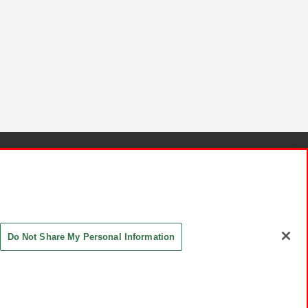
針と検証結果
お取引先さまとともに
お問い合わせ
Do Not Share My Personal Information
ASHIKI Co., Ltd. All Rights Reserved.