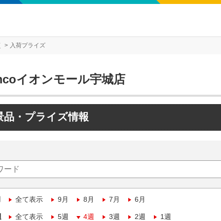
店
入荷プライズ
mcoイオンモール宇城店
景品・プライズ情報
月
全て表示
9月
8月
7月
6月
週
全て表示
5週
4週
3週
2週
1週