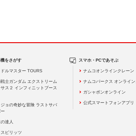
ム機をさがす
スマホ・PCであそぶ
ドルマスター TOURS
ナムコオンラインクレーン
動戦士ガンダム エクストリーム
ナムコパークス オンライ
ーサス２ インフィニットブース
ガシャポンオンライン
公式スマートフォンアプリ
ョジョの奇妙な冒険 ラストサバ
バー
鼓の達人
りスピリッツ