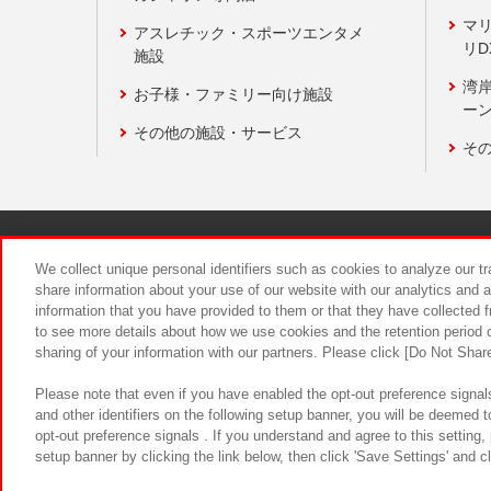
マ
アスレチック・スポーツエンタメ
リD
施設
湾
お子様・ファミリー向け施設
ーン
その他の施設・サービス
そ
関連会社
サステナビリティ
We collect unique personal identifiers such as cookies to analyze our t
share information about your use of our website with our analytics and 
information that you have provided to them or that they have collected f
食品のご提
to see more details about how we use cookies and the retention period o
sharing of your information with our partners. Please click [Do Not Shar
Please note that even if you have enabled the opt-out preference signals
and other identifiers on the following setup banner, you will be deemed 
opt-out preference signals . If you understand and agree to this setting
setup banner by clicking the link below, then click 'Save Settings' and c
©Bandai Namco Amusement Inc.
©Ba