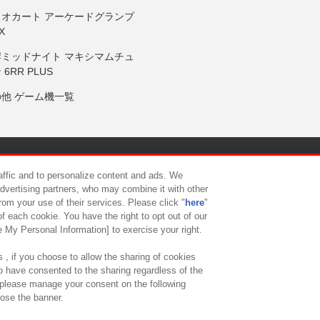
リオカート アーケードグランプ
X
岸ミッドナイト マキシマムチュ
 6RR PLUS
の他 ゲーム機一覧
サイトポリシー
プライバシーポリシー
ウェブアクセシビリティ方
raffic and to personalize content and ads. We
advertising partners, who may combine it with other
rom your use of their services. Please click "
here
"
供について
カスタマーハラスメント対応方針
よくあるご質問・
f each cookie. You have the right to opt out of our
e My Personal Information] to exercise your right.
 , if you choose to allow the sharing of cookies
to have consented to the sharing regardless of the
, please manage your consent on the following
lose the banner.
ndai Namco Amusement Lab Inc.
©Bandai Namco Experience Inc.
©HANAY