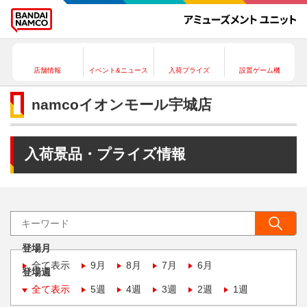
店舗情報
イベント&ニュース
入荷プライズ
設置ゲーム機
namcoイオンモール宇城店
入荷景品・プライズ情報
登場月
全て表示
9月
8月
7月
6月
登場週
全て表示
5週
4週
3週
2週
1週