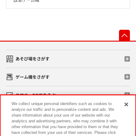
先
あそび場をさがす
ゲーム機をさがす
スマホ・PCであそぶ
We collect unique personal identifiers such as cookies to
analyze our traffic and to personalize content and ads. We
イベント・キャンペーン
share information about your use of our website with our
analytics and advertising partners, who may combine it with
other information that you have provided to them or that they
have collected from your use of their services. Please click