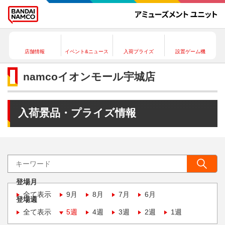
店舗情報
イベント&ニュース
入荷プライズ
設置ゲーム機
namcoイオンモール宇城店
入荷景品・プライズ情報
登場月
全て表示
9月
8月
7月
6月
登場週
全て表示
5週
4週
3週
2週
1週