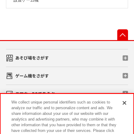
先
あそび場をさがす
ゲーム機をさがす
スマホ・PCであそぶ
We collect unique personal identifiers such as cookies to
analyze our traffic and to personalize content and ads. We
イベント・キャンペーン
share information about your use of our website with our
analytics and advertising partners, who may combine it with
other information that you have provided to them or that they
have collected from your use of their services. Please click