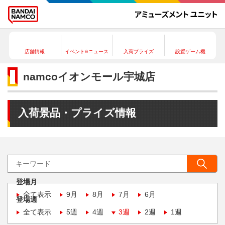
店舗情報
イベント&ニュース
入荷プライズ
設置ゲーム機
namcoイオンモール宇城店
入荷景品・プライズ情報
登場月
全て表示
9月
8月
7月
6月
登場週
全て表示
5週
4週
3週
2週
1週