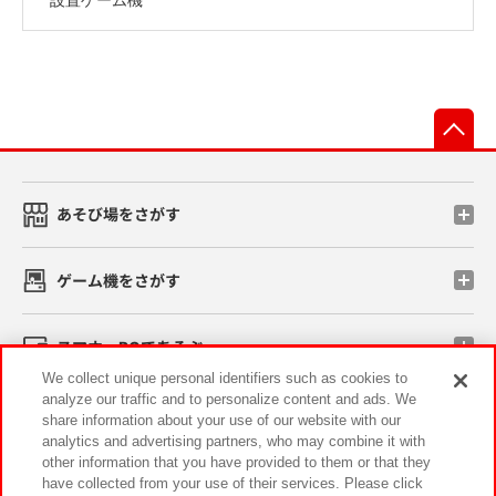
先
あそび場をさがす
ゲーム機をさがす
スマホ・PCであそぶ
We collect unique personal identifiers such as cookies to
analyze our traffic and to personalize content and ads. We
イベント・キャンペーン
share information about your use of our website with our
analytics and advertising partners, who may combine it with
other information that you have provided to them or that they
have collected from your use of their services. Please click