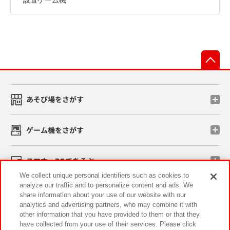
先
あそび場をさがす
ゲーム機をさがす
スマホ・PCであそぶ
We collect unique personal identifiers such as cookies to
analyze our traffic and to personalize content and ads. We
イベント・キャンペーン
share information about your use of our website with our
analytics and advertising partners, who may combine it with
other information that you have provided to them or that they
have collected from your use of their services. Please click