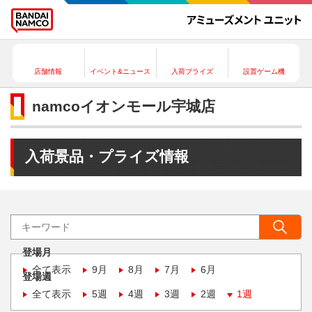
店舗情報
イベント&ニュース
入荷プライズ
設置ゲーム機
namcoイオンモール宇城店
入荷景品・プライズ情報
登場月
全て表示
9月
8月
7月
6月
登場週
全て表示
5週
4週
3週
2週
1週