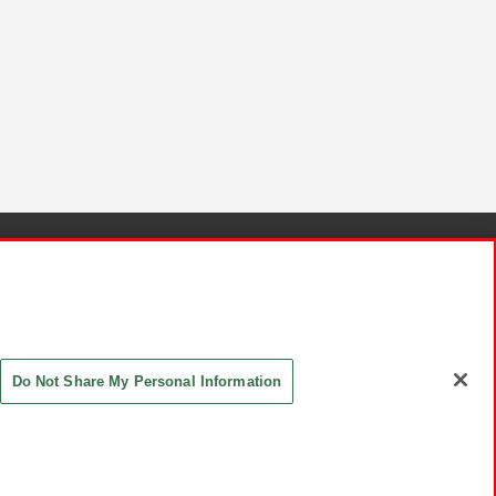
針と検証結果
お取引先さまとともに
お問い合わせ
Do Not Share My Personal Information
ASHIKI Co., Ltd. All Rights Reserved.