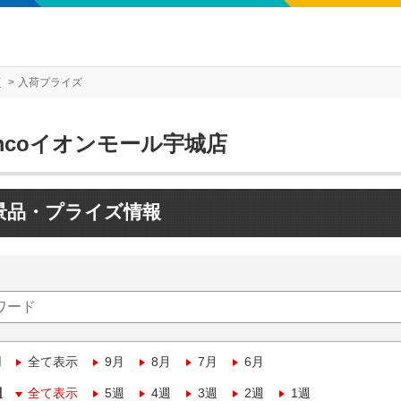
店
入荷プライズ
mcoイオンモール宇城店
景品・プライズ情報
月
全て表示
9月
8月
7月
6月
週
全て表示
5週
4週
3週
2週
1週