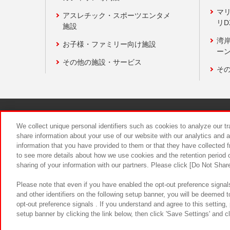
マ
アスレチック・スポーツエンタメ
リD
施設
湾
お子様・ファミリー向け施設
ーン
その他の施設・サービス
そ
関連会社
サステナビリティ
We collect unique personal identifiers such as cookies to analyze our t
share information about your use of our website with our analytics and 
information that you have provided to them or that they have collected f
食品のご提
to see more details about how we use cookies and the retention period o
sharing of your information with our partners. Please click [Do Not Shar
Please note that even if you have enabled the opt-out preference signals
and other identifiers on the following setup banner, you will be deemed 
opt-out preference signals . If you understand and agree to this setting
setup banner by clicking the link below, then click 'Save Settings' and c
©Bandai Namco Amusement Inc.
©Ba