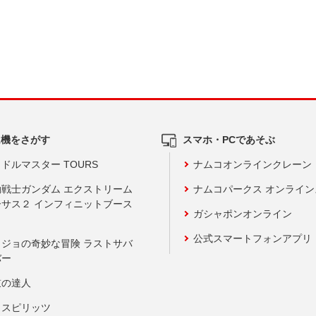
ム機をさがす
スマホ・PCであそぶ
ドルマスター TOURS
ナムコオンラインクレーン
動戦士ガンダム エクストリーム
ナムコパークス オンライ
ーサス２ インフィニットブース
ガシャポンオンライン
公式スマートフォンアプリ
ョジョの奇妙な冒険 ラストサバ
バー
鼓の達人
りスピリッツ