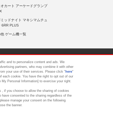
リオカート アーケードグランプ
X
岸ミッドナイト マキシマムチュ
 6RR PLUS
の他 ゲーム機一覧
サイトポリシー
プライバシーポリシー
ウェブアクセシビリティ方
raffic and to personalize content and ads. We
advertising partners, who may combine it with other
rom your use of their services. Please click "
here
"
供について
カスタマーハラスメント対応方針
よくあるご質問・
f each cookie. You have the right to opt out of our
e My Personal Information] to exercise your right.
 , if you choose to allow the sharing of cookies
to have consented to the sharing regardless of the
, please manage your consent on the following
lose the banner.
ndai Namco Amusement Lab Inc.
©Bandai Namco Experience Inc.
©HANAY