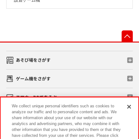
先
あそび場をさがす
ゲーム機をさがす
スマホ・PCであそぶ
We collect unique personal identifiers such as cookies to
analyze our traffic and to personalize content and ads. We
イベント・キャンペーン
share information about your use of our website with our
analytics and advertising partners, who may combine it with
other information that you have provided to them or that they
have collected from your use of their services. Please click