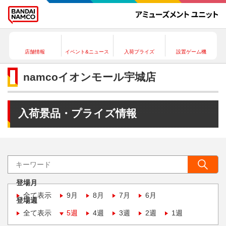
店舗情報
イベント&ニュース
入荷プライズ
設置ゲーム機
namcoイオンモール宇城店
入荷景品・プライズ情報
登場月
全て表示
9月
8月
7月
6月
登場週
全て表示
5週
4週
3週
2週
1週