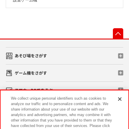
先
あそび場をさがす
ゲーム機をさがす
スマホ・PCであそぶ
We collect unique personal identifiers such as cookies to
analyze our traffic and to personalize content and ads. We
イベント・キャンペーン
share information about your use of our website with our
analytics and advertising partners, who may combine it with
other information that you have provided to them or that they
have collected from your use of their services. Please click