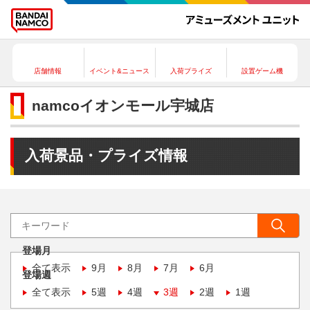
店舗情報
イベント&ニュース
入荷プライズ
設置ゲーム機
namcoイオンモール宇城店
入荷景品・プライズ情報
登場月
全て表示
9月
8月
7月
6月
登場週
全て表示
5週
4週
3週
2週
1週