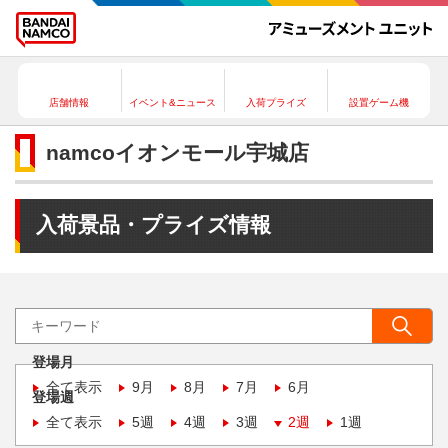
店舗情報
イベント&ニュース
入荷プライズ
設置ゲーム機
namcoイオンモール宇城店
入荷景品・プライズ情報
登場月
全て表示
9月
8月
7月
6月
登場週
全て表示
5週
4週
3週
2週
1週