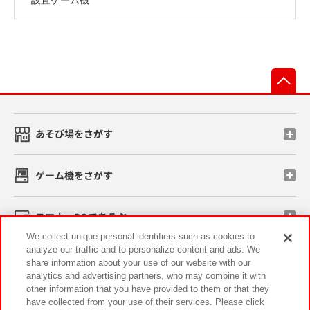
先
あそび場をさがす
ゲーム機をさがす
スマホ・PCであそぶ
We collect unique personal identifiers such as cookies to
analyze our traffic and to personalize content and ads. We
イベント・キャンペーン
share information about your use of our website with our
analytics and advertising partners, who may combine it with
other information that you have provided to them or that they
have collected from your use of their services. Please click