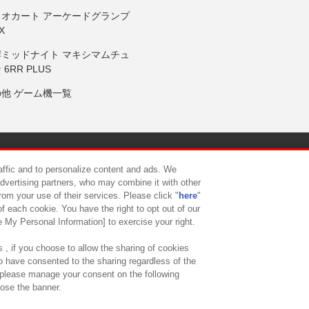
リオカート アーケードグランプ
X
岸ミッドナイト マキシマムチュ
 6RR PLUS
の他 ゲーム機一覧
サイトポリシー
プライバシーポリシー
ウェブアクセシビリティ方
raffic and to personalize content and ads. We
advertising partners, who may combine it with other
rom your use of their services. Please click "
here
"
供について
カスタマーハラスメント対応方針
よくあるご質問・
f each cookie. You have the right to opt out of our
e My Personal Information] to exercise your right.
 , if you choose to allow the sharing of cookies
to have consented to the sharing regardless of the
, please manage your consent on the following
lose the banner.
ndai Namco Amusement Lab Inc.
©Bandai Namco Experience Inc.
©HANAY