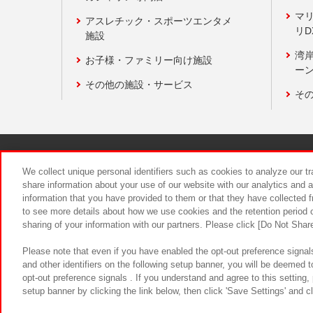
マ
アスレチック・スポーツエンタメ
リD
施設
湾
お子様・ファミリー向け施設
ーン
その他の施設・サービス
そ
関連会社
サステナビリティ
We collect unique personal identifiers such as cookies to analyze our t
share information about your use of our website with our analytics and 
information that you have provided to them or that they have collected f
食品のご提
to see more details about how we use cookies and the retention period o
sharing of your information with our partners. Please click [Do Not Shar
Please note that even if you have enabled the opt-out preference signals
and other identifiers on the following setup banner, you will be deemed 
opt-out preference signals . If you understand and agree to this setting
setup banner by clicking the link below, then click 'Save Settings' and c
©Bandai Namco Amusement Inc.
©Ba