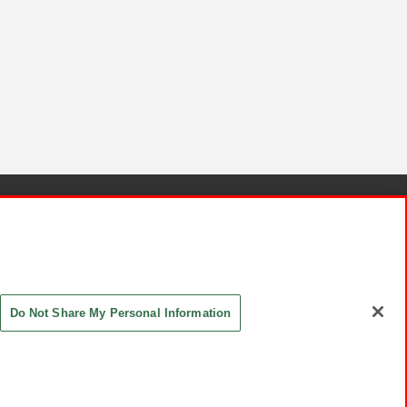
針と検証結果
お取引先さまとともに
お問い合わせ
Do Not Share My Personal Information
ASHIKI Co., Ltd. All Rights Reserved.