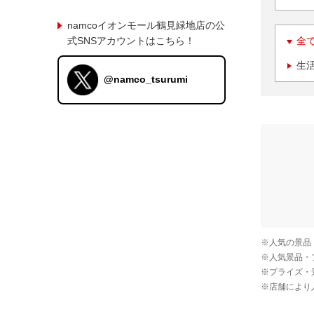
namcoイオンモール鶴見緑地店の公
式SNSアカウントはこちら！
全
生
@namco_tsurumi