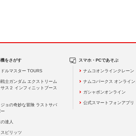
ム機をさがす
スマホ・PCであそぶ
ドルマスター TOURS
ナムコオンラインクレーン
動戦士ガンダム エクストリーム
ナムコパークス オンライ
ーサス２ インフィニットブース
ガシャポンオンライン
公式スマートフォンアプリ
ョジョの奇妙な冒険 ラストサバ
バー
鼓の達人
りスピリッツ