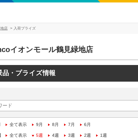
緑地店
入荷プライズ
mcoイオンモール鶴見緑地店
景品・プライズ情報
月
全て表示
9月
8月
7月
6月
週
全て表示
5週
4週
3週
2週
1週