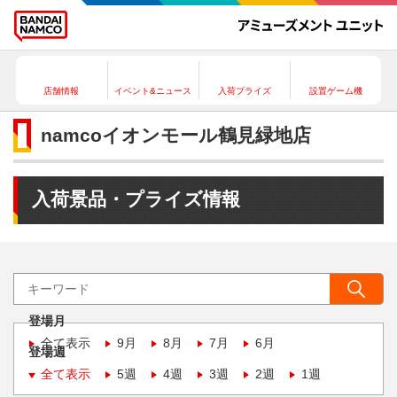
店舗情報
イベント&ニュース
入荷プライズ
設置ゲーム機
namcoイオンモール鶴見緑地店
入荷景品・プライズ情報
登場月
全て表示
9月
8月
7月
6月
登場週
全て表示
5週
4週
3週
2週
1週