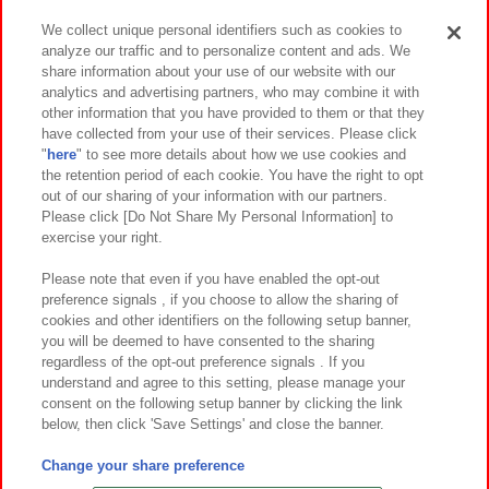
We collect unique personal identifiers such as cookies to
analyze our traffic and to personalize content and ads. We
イベント・キャンペーン
share information about your use of our website with our
analytics and advertising partners, who may combine it with
other information that you have provided to them or that they
have collected from your use of their services. Please click
"
here
" to see more details about how we use cookies and
関連会社
サステナビリティ
サイトポリシー
the retention period of each cookie. You have the right to opt
out of our sharing of your information with our partners.
プライバシーポリシー
ウェブアクセシビリティ方針と検証結果
Please click [Do Not Share My Personal Information] to
exercise your right.
お取引先さまとともに
食品のご提供について
カスタマーハラスメント対応方針
よくあるご質問・お問い合わせ
Please note that even if you have enabled the opt-out
preference signals , if you choose to allow the sharing of
cookies and other identifiers on the following setup banner,
you will be deemed to have consented to the sharing
regardless of the opt-out preference signals . If you
understand and agree to this setting, please manage your
consent on the following setup banner by clicking the link
below, then click 'Save Settings' and close the banner.
©Bandai Namco Amusement Inc.
©Bandai Namco Amusement Lab Inc.
Change your share preference
©Bandai Namco Experience Inc.