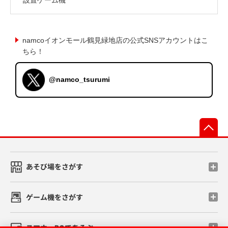
namcoイオンモール鶴見緑地店の公式SNSアカウントはこ
ちら！
@namco_tsurumi
先
あそび場をさがす
ゲーム機をさがす
スマホ・PCであそぶ