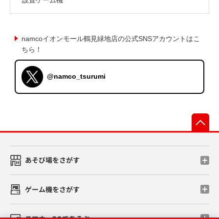
namcoイオンモール鶴見緑地店の公式SNSアカウントはこ
ちら！
@namco_tsurumi
先
あそび場をさがす
ゲーム機をさがす
スマホ・PCであそぶ