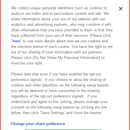
We collect unique personal identifiers such as cookies to
analyze our traffic and to personalize content and ads. We
イベント・キャンペーン
share information about your use of our website with our
analytics and advertising partners, who may combine it with
other information that you have provided to them or that they
have collected from your use of their services. Please click
"
here
" to see more details about how we use cookies and
関連会社
サステナビリティ
サイトポリシー
the retention period of each cookie. You have the right to opt
out of our sharing of your information with our partners.
プライバシーポリシー
ウェブアクセシビリティ方針と検証結果
Please click [Do Not Share My Personal Information] to
exercise your right.
お取引先さまとともに
食品のご提供について
カスタマーハラスメント対応方針
よくあるご質問・お問い合わせ
Please note that even if you have enabled the opt-out
preference signals , if you choose to allow the sharing of
cookies and other identifiers on the following setup banner,
you will be deemed to have consented to the sharing
regardless of the opt-out preference signals . If you
understand and agree to this setting, please manage your
consent on the following setup banner by clicking the link
below, then click 'Save Settings' and close the banner.
©Bandai Namco Amusement Inc.
©Bandai Namco Amusement Lab Inc.
Change your share preference
©Bandai Namco Experience Inc.