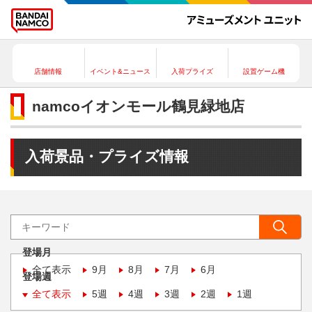
店舗情報
イベント&ニュース
入荷プライズ
設置ゲーム機
namcoイオンモール鶴見緑地店
入荷景品・プライズ情報
登場月
全て表示
9月
8月
7月
6月
登場週
全て表示
5週
4週
3週
2週
1週