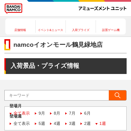
店舗情報
イベント&ニュース
入荷プライズ
設置ゲーム機
namcoイオンモール鶴見緑地店
入荷景品・プライズ情報
登場月
全て表示
9月
8月
7月
6月
登場週
全て表示
5週
4週
3週
2週
1週