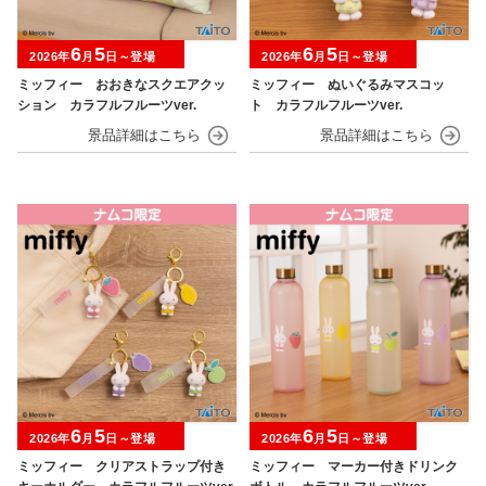
6
5
6
5
2026年
月
日～登場
2026年
月
日～登場
ミッフィー おおきなスクエアクッ
ミッフィー ぬいぐるみマスコッ
ション カラフルフルーツver.
ト カラフルフルーツver.
6
5
6
5
2026年
月
日～登場
2026年
月
日～登場
ミッフィー クリアストラップ付き
ミッフィー マーカー付きドリンク