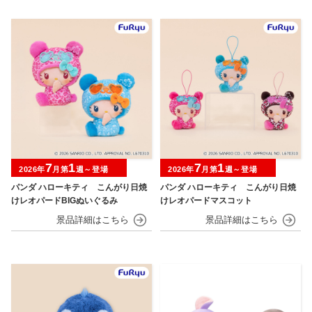
7
1
7
1
2026年
月第
週～登場
2026年
月第
週～登場
パンダ ハローキティ こんがり日焼
パンダ ハローキティ こんがり日焼
けレオパードBIGぬいぐるみ
けレオパードマスコット