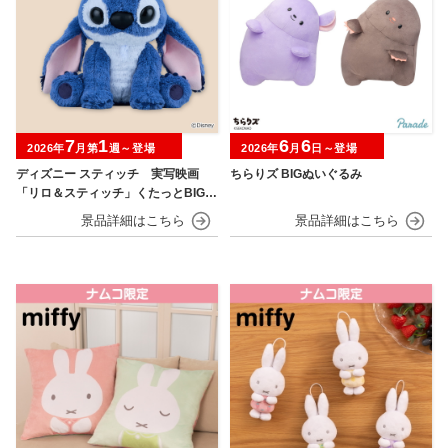
7
1
6
6
2026年
月第
週～登場
2026年
月
日～登場
ディズニー スティッチ 実写映画
ちらりズ BIGぬいぐるみ
「リロ＆スティッチ」くたっとBIGぬ
いぐるみ