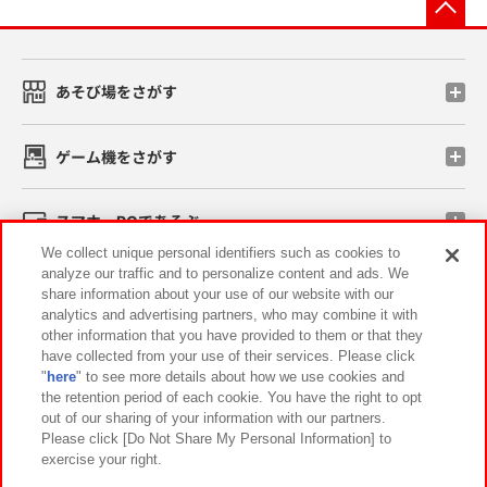
先
あそび場をさがす
ゲーム機をさがす
スマホ・PCであそぶ
We collect unique personal identifiers such as cookies to
analyze our traffic and to personalize content and ads. We
イベント・キャンペーン
share information about your use of our website with our
analytics and advertising partners, who may combine it with
other information that you have provided to them or that they
have collected from your use of their services. Please click
"
here
" to see more details about how we use cookies and
関連会社
サステナビリティ
サイトポリシー
the retention period of each cookie. You have the right to opt
out of our sharing of your information with our partners.
プライバシーポリシー
ウェブアクセシビリティ方針と検証結果
Please click [Do Not Share My Personal Information] to
exercise your right.
お取引先さまとともに
食品のご提供について