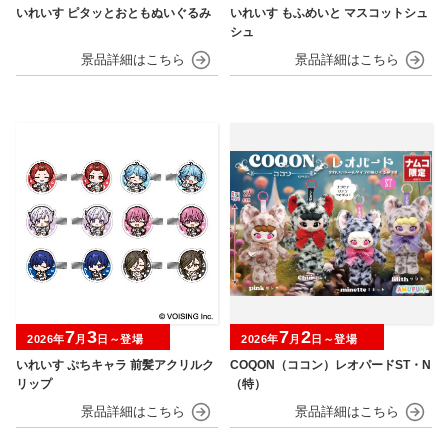
いれいす ピタッとおともぬいぐるみ
いれいす もふめいと マスコットシュ
シュ
7
3
7
2
2026年
月
日～登場
2026年
月
日～登場
いれいす ぷちキャラ 前髪アクリルク
COQON（ココン）レオパードST・N
リップ
（特）