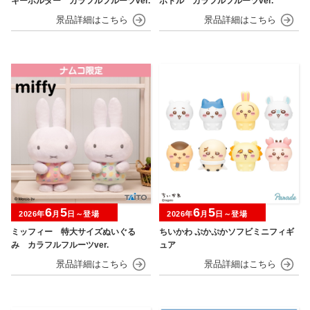
キーホルダー カラフルフルーツver.
ボトル カラフルフルーツver.
6
5
6
5
2026年
月
日～登場
2026年
月
日～登場
ミッフィー 特大サイズぬいぐる
ちいかわ ぷかぷかソフビミニフィギ
み カラフルフルーツver.
ュア