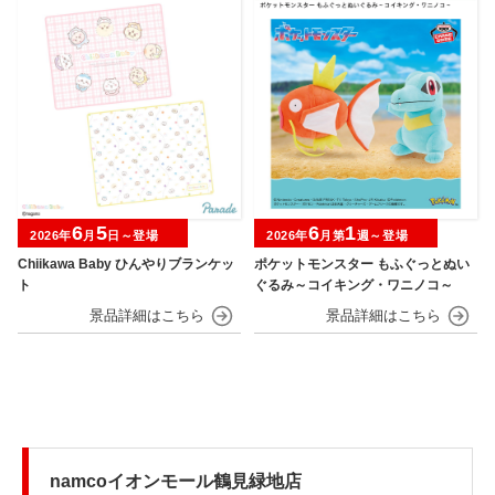
6
5
6
1
2026年
月
日～登場
2026年
月第
週～登場
Chiikawa Baby ひんやりブランケッ
ポケットモンスター もふぐっとぬい
ト
ぐるみ～コイキング・ワニノコ～
namcoイオンモール鶴見緑地店