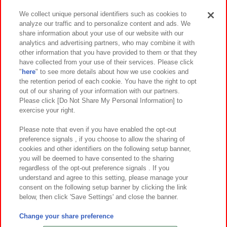
We collect unique personal identifiers such as cookies to
analyze our traffic and to personalize content and ads. We
イベント・キャンペーン
share information about your use of our website with our
analytics and advertising partners, who may combine it with
other information that you have provided to them or that they
have collected from your use of their services. Please click
"
here
" to see more details about how we use cookies and
関連会社
サステナビリティ
サイトポリシー
the retention period of each cookie. You have the right to opt
out of our sharing of your information with our partners.
プライバシーポリシー
ウェブアクセシビリティ方針と検証結果
Please click [Do Not Share My Personal Information] to
exercise your right.
お取引先さまとともに
食品のご提供について
カスタマーハラスメント対応方針
よくあるご質問・お問い合わせ
Please note that even if you have enabled the opt-out
preference signals , if you choose to allow the sharing of
cookies and other identifiers on the following setup banner,
you will be deemed to have consented to the sharing
regardless of the opt-out preference signals . If you
understand and agree to this setting, please manage your
consent on the following setup banner by clicking the link
below, then click 'Save Settings' and close the banner.
©Bandai Namco Amusement Inc.
©Bandai Namco Amusement Lab Inc.
Change your share preference
©Bandai Namco Experience Inc.