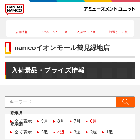
店舗情報
イベント&ニュース
入荷プライズ
設置ゲーム機
namcoイオンモール鶴見緑地店
入荷景品・プライズ情報
登場月
全て表示
9月
8月
7月
6月
登場週
全て表示
5週
4週
3週
2週
1週