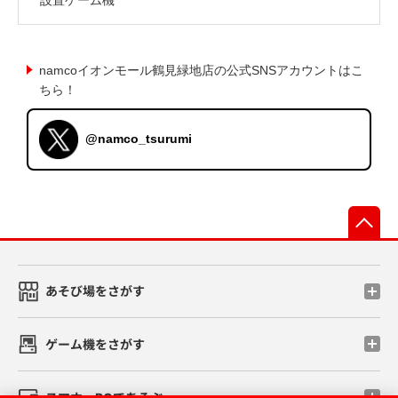
namcoイオンモール鶴見緑地店の公式SNSアカウントはこ
ちら！
@namco_tsurumi
先
あそび場をさがす
ゲーム機をさがす
スマホ・PCであそぶ