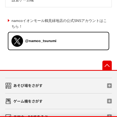
namcoイオンモール鶴見緑地店の公式SNSアカウントはこ
ちら！
@namco_tsurumi
先
あそび場をさがす
ゲーム機をさがす
スマホ・PCであそぶ