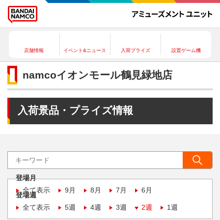
店舗情報
イベント&ニュース
入荷プライズ
設置ゲーム機
namcoイオンモール鶴見緑地店
入荷景品・プライズ情報
登場月
全て表示
9月
8月
7月
6月
登場週
全て表示
5週
4週
3週
2週
1週