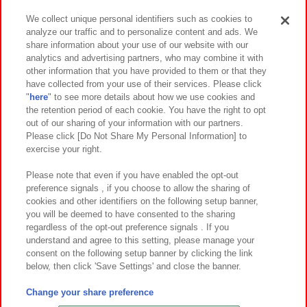
We collect unique personal identifiers such as cookies to
analyze our traffic and to personalize content and ads. We
イベント・キャンペーン
share information about your use of our website with our
analytics and advertising partners, who may combine it with
other information that you have provided to them or that they
have collected from your use of their services. Please click
"
here
" to see more details about how we use cookies and
関連会社
サステナビリティ
サイトポリシー
the retention period of each cookie. You have the right to opt
out of our sharing of your information with our partners.
プライバシーポリシー
ウェブアクセシビリティ方針と検証結果
Please click [Do Not Share My Personal Information] to
exercise your right.
お取引先さまとともに
食品のご提供について
カスタマーハラスメント対応方針
よくあるご質問・お問い合わせ
Please note that even if you have enabled the opt-out
preference signals , if you choose to allow the sharing of
cookies and other identifiers on the following setup banner,
you will be deemed to have consented to the sharing
regardless of the opt-out preference signals . If you
understand and agree to this setting, please manage your
consent on the following setup banner by clicking the link
below, then click 'Save Settings' and close the banner.
©Bandai Namco Amusement Inc.
©Bandai Namco Amusement Lab Inc.
Change your share preference
©Bandai Namco Experience Inc.