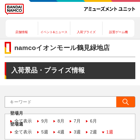
店舗情報
イベント&ニュース
入荷プライズ
設置ゲーム機
namcoイオンモール鶴見緑地店
入荷景品・プライズ情報
登場月
全て表示
9月
8月
7月
6月
登場週
全て表示
5週
4週
3週
2週
1週