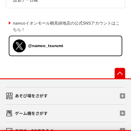
namcoイオンモール鶴見緑地店の公式SNSアカウントはこ
ちら！
@namco_tsurumi
先
あそび場をさがす
ゲーム機をさがす
スマホ・PCであそぶ