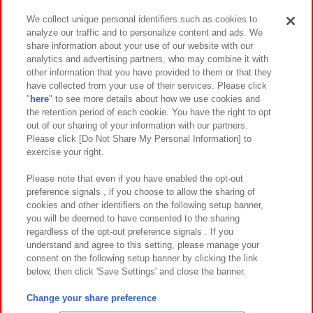
We collect unique personal identifiers such as cookies to
analyze our traffic and to personalize content and ads. We
イベント・キャンペーン
share information about your use of our website with our
analytics and advertising partners, who may combine it with
other information that you have provided to them or that they
have collected from your use of their services. Please click
"
here
" to see more details about how we use cookies and
関連会社
サステナビリティ
サイトポリシー
the retention period of each cookie. You have the right to opt
out of our sharing of your information with our partners.
プライバシーポリシー
ウェブアクセシビリティ方針と検証結果
Please click [Do Not Share My Personal Information] to
exercise your right.
お取引先さまとともに
食品のご提供について
カスタマーハラスメント対応方針
よくあるご質問・お問い合わせ
Please note that even if you have enabled the opt-out
preference signals , if you choose to allow the sharing of
cookies and other identifiers on the following setup banner,
you will be deemed to have consented to the sharing
regardless of the opt-out preference signals . If you
understand and agree to this setting, please manage your
consent on the following setup banner by clicking the link
below, then click 'Save Settings' and close the banner.
©Bandai Namco Amusement Inc.
©Bandai Namco Amusement Lab Inc.
Change your share preference
©Bandai Namco Experience Inc.