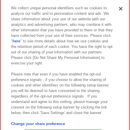
We collect unique personal identifiers such as cookies to
analyze our traffic and to personalize content and ads. We
イベント・キャンペーン
share information about your use of our website with our
analytics and advertising partners, who may combine it with
other information that you have provided to them or that they
have collected from your use of their services. Please click
"
here
" to see more details about how we use cookies and
関連会社
サステナビリティ
サイトポリシー
the retention period of each cookie. You have the right to opt
out of our sharing of your information with our partners.
プライバシーポリシー
ウェブアクセシビリティ方針と検証結果
Please click [Do Not Share My Personal Information] to
exercise your right.
お取引先さまとともに
食品のご提供について
カスタマーハラスメント対応方針
よくあるご質問・お問い合わせ
Please note that even if you have enabled the opt-out
preference signals , if you choose to allow the sharing of
cookies and other identifiers on the following setup banner,
you will be deemed to have consented to the sharing
regardless of the opt-out preference signals . If you
understand and agree to this setting, please manage your
consent on the following setup banner by clicking the link
below, then click 'Save Settings' and close the banner.
©Bandai Namco Amusement Inc.
©Bandai Namco Amusement Lab Inc.
Change your share preference
©Bandai Namco Experience Inc.