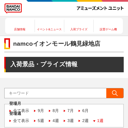
店舗情報
イベント&ニュース
入荷プライズ
設置ゲーム機
namcoイオンモール鶴見緑地店
入荷景品・プライズ情報
登場月
全て表示
9月
8月
7月
6月
登場週
全て表示
5週
4週
3週
2週
1週