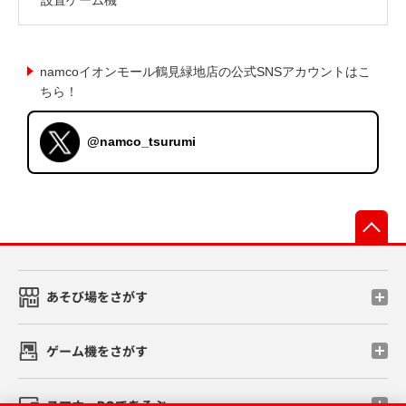
namcoイオンモール鶴見緑地店の公式SNSアカウントはこ
ちら！
@namco_tsurumi
先
あそび場をさがす
ゲーム機をさがす
スマホ・PCであそぶ