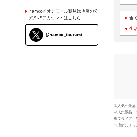
namcoイオンモール鶴見緑地店の公
式SNSアカウントはこちら！
全
生
@namco_tsurumi