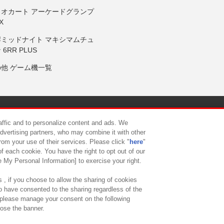
リオカート アーケードグランプ
X
岸ミッドナイト マキシマムチュ
 6RR PLUS
の他 ゲーム機一覧
サイトポリシー
プライバシーポリシー
ウェブアクセシビリティ方
raffic and to personalize content and ads. We
advertising partners, who may combine it with other
rom your use of their services. Please click "
here
"
供について
カスタマーハラスメント対応方針
よくあるご質問・
f each cookie. You have the right to opt out of our
e My Personal Information] to exercise your right.
 , if you choose to allow the sharing of cookies
to have consented to the sharing regardless of the
, please manage your consent on the following
lose the banner.
ndai Namco Amusement Lab Inc.
©Bandai Namco Experience Inc.
©HANAY