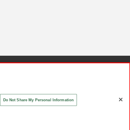
針と検証結果
お取引先さまとともに
お問い合わせ
Do Not Share My Personal Information
ASHIKI Co., Ltd. All Rights Reserved.