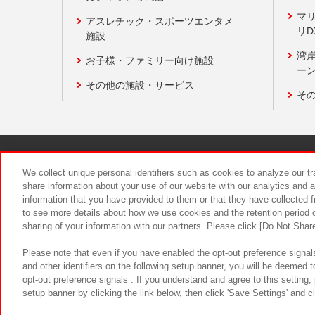
マ
アスレチック・スポーツエンタメ
リD
施設
湾
お子様・ファミリー向け施設
ーン
その他の施設・サービス
そ
関連会社
サステナビリティ
We collect unique personal identifiers such as cookies to analyze our t
share information about your use of our website with our analytics and 
information that you have provided to them or that they have collected f
食品のご提
to see more details about how we use cookies and the retention period o
sharing of your information with our partners. Please click [Do Not Shar
Please note that even if you have enabled the opt-out preference signals
and other identifiers on the following setup banner, you will be deemed 
opt-out preference signals . If you understand and agree to this setting
setup banner by clicking the link below, then click 'Save Settings' and c
©Bandai Namco Amusement Inc.
©Ba