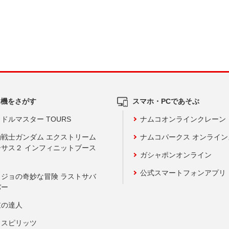
ム機をさがす
スマホ・PCであそぶ
ドルマスター TOURS
ナムコオンラインクレーン
動戦士ガンダム エクストリーム
ナムコパークス オンライ
ーサス２ インフィニットブース
ガシャポンオンライン
公式スマートフォンアプリ
ョジョの奇妙な冒険 ラストサバ
バー
鼓の達人
りスピリッツ