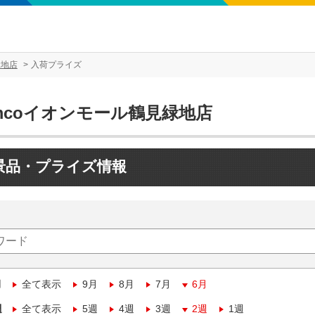
緑地店
入荷プライズ
mcoイオンモール鶴見緑地店
景品・プライズ情報
月
全て表示
9月
8月
7月
6月
週
全て表示
5週
4週
3週
2週
1週