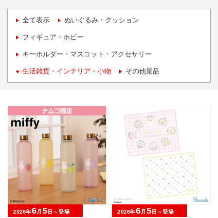
全て表示
ぬいぐるみ・クッション
フィギュア・ホビー
キーホルダー・マスコット・アクセサリー
生活雑貨・インテリア・小物
その他景品
6
5
6
5
2026年
月
日～登場
2026年
月
日～登場