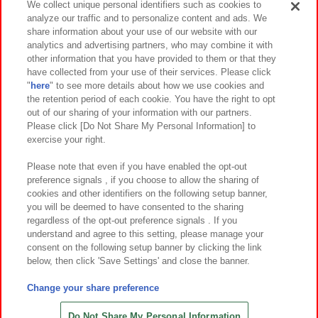
We collect unique personal identifiers such as cookies to
analyze our traffic and to personalize content and ads. We
イベント・キャンペーン
share information about your use of our website with our
analytics and advertising partners, who may combine it with
other information that you have provided to them or that they
have collected from your use of their services. Please click
"
here
" to see more details about how we use cookies and
関連会社
サステナビリティ
サイトポリシー
the retention period of each cookie. You have the right to opt
out of our sharing of your information with our partners.
プライバシーポリシー
ウェブアクセシビリティ方針と検証結果
Please click [Do Not Share My Personal Information] to
exercise your right.
お取引先さまとともに
食品のご提供について
カスタマーハラスメント対応方針
よくあるご質問・お問い合わせ
Please note that even if you have enabled the opt-out
preference signals , if you choose to allow the sharing of
cookies and other identifiers on the following setup banner,
you will be deemed to have consented to the sharing
regardless of the opt-out preference signals . If you
understand and agree to this setting, please manage your
consent on the following setup banner by clicking the link
below, then click 'Save Settings' and close the banner.
©Bandai Namco Amusement Inc.
©Bandai Namco Amusement Lab Inc.
Change your share preference
©Bandai Namco Experience Inc.
©HANAYASHIKI Co., Ltd. All Rights Reserved.
Do Not Share My Personal Information