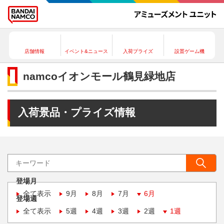
店舗情報
イベント&ニュース
入荷プライズ
設置ゲーム機
namcoイオンモール鶴見緑地店
入荷景品・プライズ情報
登場月
全て表示
9月
8月
7月
6月
登場週
全て表示
5週
4週
3週
2週
1週