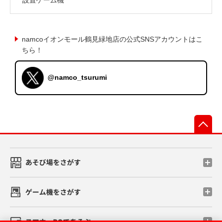
namcoイオンモール鶴見緑地店の公式SNSアカウントはこ
ちら！
@namco_tsurumi
先
あそび場をさがす
ゲーム機をさがす
スマホ・PCであそぶ