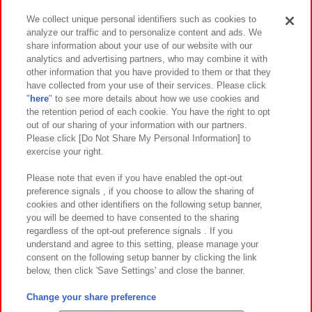
We collect unique personal identifiers such as cookies to
analyze our traffic and to personalize content and ads. We
イベント・キャンペーン
share information about your use of our website with our
analytics and advertising partners, who may combine it with
other information that you have provided to them or that they
have collected from your use of their services. Please click
"
here
" to see more details about how we use cookies and
関連会社
サステナビリティ
サイトポリシー
the retention period of each cookie. You have the right to opt
out of our sharing of your information with our partners.
プライバシーポリシー
ウェブアクセシビリティ方針と検証結果
Please click [Do Not Share My Personal Information] to
exercise your right.
お取引先さまとともに
食品のご提供について
カスタマーハラスメント対応方針
よくあるご質問・お問い合わせ
Please note that even if you have enabled the opt-out
preference signals , if you choose to allow the sharing of
cookies and other identifiers on the following setup banner,
you will be deemed to have consented to the sharing
regardless of the opt-out preference signals . If you
understand and agree to this setting, please manage your
consent on the following setup banner by clicking the link
below, then click 'Save Settings' and close the banner.
©Bandai Namco Amusement Inc.
©Bandai Namco Amusement Lab Inc.
Change your share preference
©Bandai Namco Experience Inc.