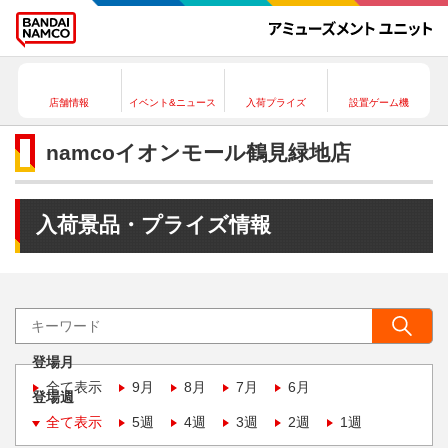
店舗情報
イベント&ニュース
入荷プライズ
設置ゲーム機
namcoイオンモール鶴見緑地店
入荷景品・プライズ情報
登場月
全て表示
9月
8月
7月
6月
登場週
全て表示
5週
4週
3週
2週
1週