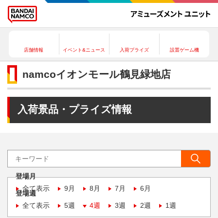
店舗情報
イベント&ニュース
入荷プライズ
設置ゲーム機
namcoイオンモール鶴見緑地店
入荷景品・プライズ情報
登場月
全て表示
9月
8月
7月
6月
登場週
全て表示
5週
4週
3週
2週
1週