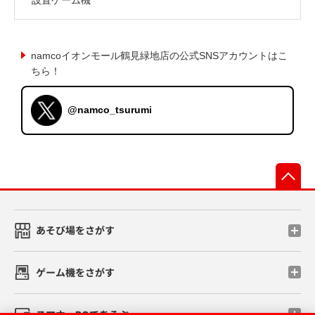
namcoイオンモール鶴見緑地店の公式SNSアカウントはこ
ちら！
@namco_tsurumi
先
あそび場をさがす
ゲーム機をさがす
スマホ・PCであそぶ