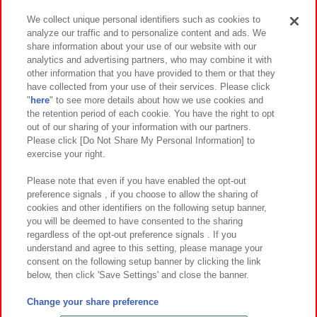
We collect unique personal identifiers such as cookies to
analyze our traffic and to personalize content and ads. We
イベント・キャンペーン
share information about your use of our website with our
analytics and advertising partners, who may combine it with
other information that you have provided to them or that they
have collected from your use of their services. Please click
"
here
" to see more details about how we use cookies and
関連会社
サステナビリティ
サイトポリシー
the retention period of each cookie. You have the right to opt
out of our sharing of your information with our partners.
プライバシーポリシー
ウェブアクセシビリティ方針と検証結果
Please click [Do Not Share My Personal Information] to
exercise your right.
お取引先さまとともに
食品のご提供について
カスタマーハラスメント対応方針
よくあるご質問・お問い合わせ
Please note that even if you have enabled the opt-out
preference signals , if you choose to allow the sharing of
cookies and other identifiers on the following setup banner,
you will be deemed to have consented to the sharing
regardless of the opt-out preference signals . If you
understand and agree to this setting, please manage your
consent on the following setup banner by clicking the link
below, then click 'Save Settings' and close the banner.
©Bandai Namco Amusement Inc.
©Bandai Namco Amusement Lab Inc.
Change your share preference
©Bandai Namco Experience Inc.