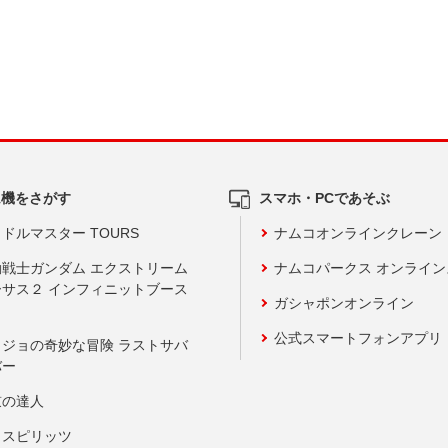
ム機をさがす
スマホ・PCであそぶ
ドルマスター TOURS
ナムコオンラインクレーン
動戦士ガンダム エクストリーム
ナムコパークス オンライ
ーサス２ インフィニットブース
ガシャポンオンライン
公式スマートフォンアプリ
ョジョの奇妙な冒険 ラストサバ
バー
鼓の達人
りスピリッツ