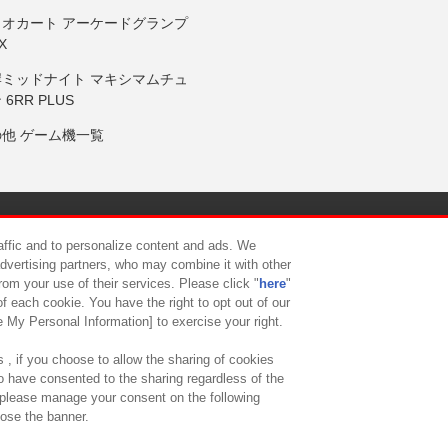
リオカート アーケードグランプ
X
岸ミッドナイト マキシマムチュ
 6RR PLUS
の他 ゲーム機一覧
サイトポリシー
プライバシーポリシー
ウェブアクセシビリティ方
raffic and to personalize content and ads. We
advertising partners, who may combine it with other
rom your use of their services. Please click "
here
"
供について
カスタマーハラスメント対応方針
よくあるご質問・
f each cookie. You have the right to opt out of our
e My Personal Information] to exercise your right.
 , if you choose to allow the sharing of cookies
to have consented to the sharing regardless of the
, please manage your consent on the following
lose the banner.
ndai Namco Amusement Lab Inc.
©Bandai Namco Experience Inc.
©HANAY