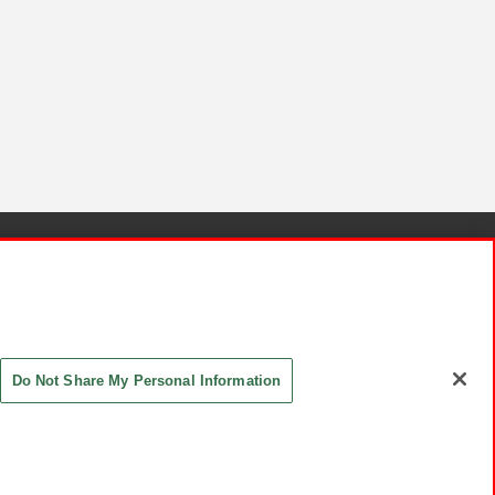
針と検証結果
お取引先さまとともに
お問い合わせ
Do Not Share My Personal Information
ASHIKI Co., Ltd. All Rights Reserved.