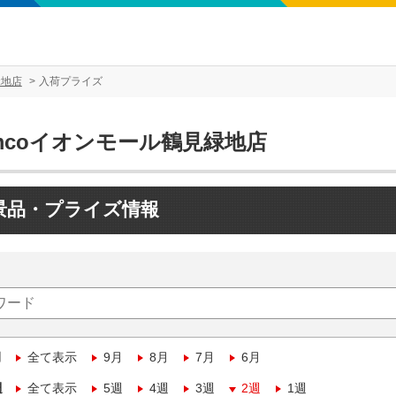
緑地店
入荷プライズ
mcoイオンモール鶴見緑地店
景品・プライズ情報
月
全て表示
9月
8月
7月
6月
週
全て表示
5週
4週
3週
2週
1週