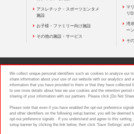
マ
アスレチック・スポーツエンタメ
リD
施設
湾
お子様・ファミリー向け施設
ーン
その他の施設・サービス
そ
関連会社
サステナビリティ
We collect unique personal identifiers such as cookies to analyze our t
share information about your use of our website with our analytics and 
information that you have provided to them or that they have collected f
食品のご提
to see more details about how we use cookies and the retention period o
sharing of your information with our partners. Please click [Do Not Shar
Please note that even if you have enabled the opt-out preference signals
and other identifiers on the following setup banner, you will be deemed 
opt-out preference signals . If you understand and agree to this setting
setup banner by clicking the link below, then click 'Save Settings' and c
©Bandai Namco Amusement Inc.
©Ba