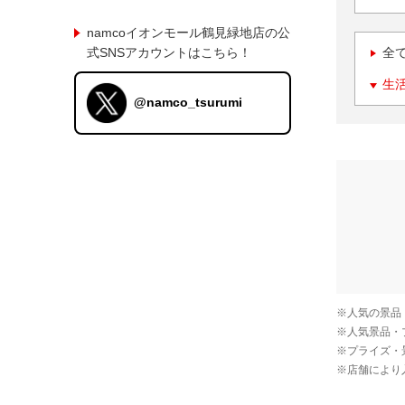
namcoイオンモール鶴見緑地店の公
式SNSアカウントはこちら！
全
生
@namco_tsurumi