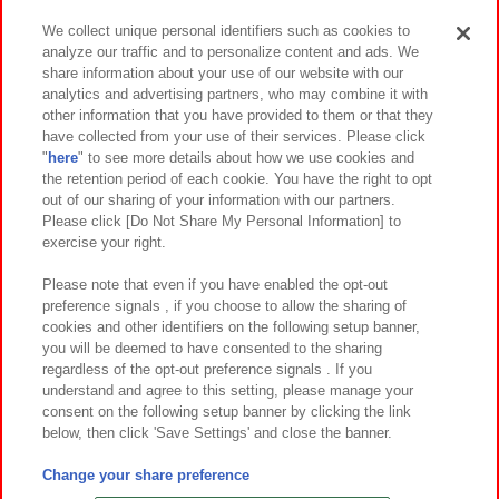
We collect unique personal identifiers such as cookies to
analyze our traffic and to personalize content and ads. We
イベント・キャンペーン
share information about your use of our website with our
analytics and advertising partners, who may combine it with
other information that you have provided to them or that they
have collected from your use of their services. Please click
"
here
" to see more details about how we use cookies and
関連会社
サステナビリティ
サイトポリシー
the retention period of each cookie. You have the right to opt
out of our sharing of your information with our partners.
プライバシーポリシー
ウェブアクセシビリティ方針と検証結果
Please click [Do Not Share My Personal Information] to
exercise your right.
お取引先さまとともに
食品のご提供について
カスタマーハラスメント対応方針
よくあるご質問・お問い合わせ
Please note that even if you have enabled the opt-out
preference signals , if you choose to allow the sharing of
cookies and other identifiers on the following setup banner,
you will be deemed to have consented to the sharing
regardless of the opt-out preference signals . If you
understand and agree to this setting, please manage your
consent on the following setup banner by clicking the link
below, then click 'Save Settings' and close the banner.
©Bandai Namco Amusement Inc.
©Bandai Namco Amusement Lab Inc.
Change your share preference
©Bandai Namco Experience Inc.