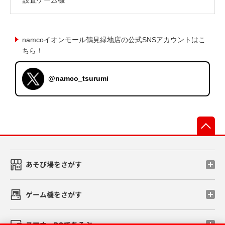
namcoイオンモール鶴見緑地店の公式SNSアカウントはこ
ちら！
@namco_tsurumi
先
あそび場をさがす
ゲーム機をさがす
スマホ・PCであそぶ