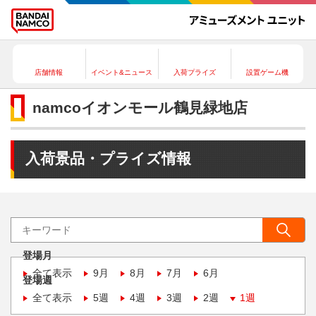
店舗情報
イベント&ニュース
入荷プライズ
設置ゲーム機
namcoイオンモール鶴見緑地店
入荷景品・プライズ情報
登場月
全て表示
9月
8月
7月
6月
登場週
全て表示
5週
4週
3週
2週
1週