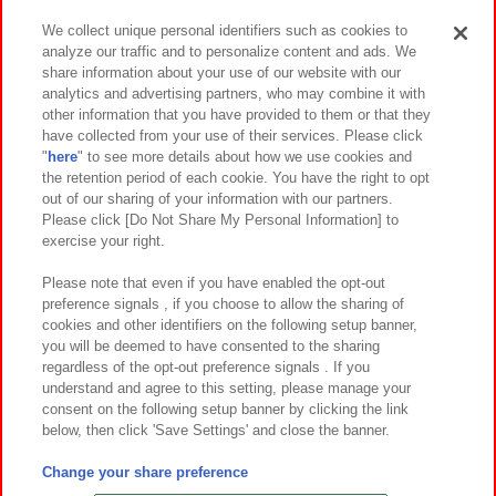
We collect unique personal identifiers such as cookies to
analyze our traffic and to personalize content and ads. We
イベント・キャンペーン
share information about your use of our website with our
analytics and advertising partners, who may combine it with
other information that you have provided to them or that they
have collected from your use of their services. Please click
"
here
" to see more details about how we use cookies and
関連会社
サステナビリティ
サイトポリシー
the retention period of each cookie. You have the right to opt
out of our sharing of your information with our partners.
プライバシーポリシー
ウェブアクセシビリティ方針と検証結果
Please click [Do Not Share My Personal Information] to
exercise your right.
お取引先さまとともに
食品のご提供について
カスタマーハラスメント対応方針
よくあるご質問・お問い合わせ
Please note that even if you have enabled the opt-out
preference signals , if you choose to allow the sharing of
cookies and other identifiers on the following setup banner,
you will be deemed to have consented to the sharing
regardless of the opt-out preference signals . If you
understand and agree to this setting, please manage your
consent on the following setup banner by clicking the link
below, then click 'Save Settings' and close the banner.
©Bandai Namco Amusement Inc.
©Bandai Namco Amusement Lab Inc.
Change your share preference
©Bandai Namco Experience Inc.