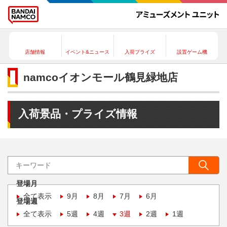
店舗情報
イベント&ニュース
入荷プライズ
設置ゲーム機
namcoイオンモール鶴見緑地店
入荷景品・プライズ情報
登場月
全て表示
9月
8月
7月
6月
登場週
全て表示
5週
4週
3週
2週
1週