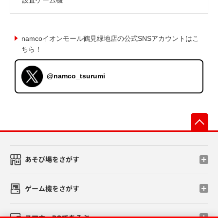
namcoイオンモール鶴見緑地店の公式SNSアカウントはこ
ちら！
@namco_tsurumi
先
あそび場をさがす
ゲーム機をさがす
スマホ・PCであそぶ