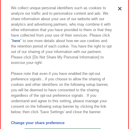
We collect unique personal identifiers such as cookies to
analyze our traffic and to personalize content and ads. We
イベント・キャンペーン
share information about your use of our website with our
analytics and advertising partners, who may combine it with
other information that you have provided to them or that they
have collected from your use of their services. Please click
"
here
" to see more details about how we use cookies and
関連会社
サステナビリティ
サイトポリシー
the retention period of each cookie. You have the right to opt
out of our sharing of your information with our partners.
プライバシーポリシー
ウェブアクセシビリティ方針と検証結果
Please click [Do Not Share My Personal Information] to
exercise your right.
お取引先さまとともに
食品のご提供について
カスタマーハラスメント対応方針
よくあるご質問・お問い合わせ
Please note that even if you have enabled the opt-out
preference signals , if you choose to allow the sharing of
cookies and other identifiers on the following setup banner,
you will be deemed to have consented to the sharing
regardless of the opt-out preference signals . If you
understand and agree to this setting, please manage your
consent on the following setup banner by clicking the link
below, then click 'Save Settings' and close the banner.
©Bandai Namco Amusement Inc.
©Bandai Namco Amusement Lab Inc.
Change your share preference
©Bandai Namco Experience Inc.