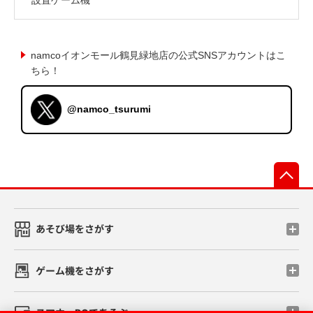
namcoイオンモール鶴見緑地店の公式SNSアカウントはこ
ちら！
@namco_tsurumi
先
あそび場をさがす
ゲーム機をさがす
スマホ・PCであそぶ