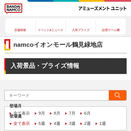
店舗情報
イベント&ニュース
入荷プライズ
設置ゲーム機
namcoイオンモール鶴見緑地店
入荷景品・プライズ情報
登場月
全て表示
9月
8月
7月
6月
登場週
全て表示
5週
4週
3週
2週
1週