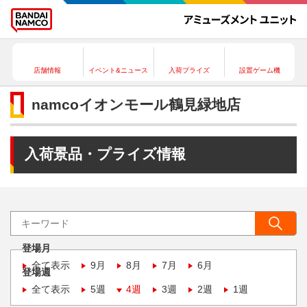
店舗情報
イベント&ニュース
入荷プライズ
設置ゲーム機
namcoイオンモール鶴見緑地店
入荷景品・プライズ情報
登場月
全て表示
9月
8月
7月
6月
登場週
全て表示
5週
4週
3週
2週
1週