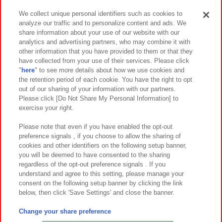
We collect unique personal identifiers such as cookies to
analyze our traffic and to personalize content and ads. We
イベント・キャンペーン
share information about your use of our website with our
analytics and advertising partners, who may combine it with
other information that you have provided to them or that they
have collected from your use of their services. Please click
"
here
" to see more details about how we use cookies and
関連会社
サステナビリティ
サイトポリシー
the retention period of each cookie. You have the right to opt
out of our sharing of your information with our partners.
プライバシーポリシー
ウェブアクセシビリティ方針と検証結果
Please click [Do Not Share My Personal Information] to
exercise your right.
お取引先さまとともに
食品のご提供について
カスタマーハラスメント対応方針
よくあるご質問・お問い合わせ
Please note that even if you have enabled the opt-out
preference signals , if you choose to allow the sharing of
cookies and other identifiers on the following setup banner,
you will be deemed to have consented to the sharing
regardless of the opt-out preference signals . If you
understand and agree to this setting, please manage your
consent on the following setup banner by clicking the link
below, then click 'Save Settings' and close the banner.
©Bandai Namco Amusement Inc.
©Bandai Namco Amusement Lab Inc.
Change your share preference
©Bandai Namco Experience Inc.