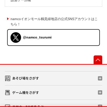
namcoイオンモール鶴見緑地店の公式SNSアカウントはこ
ちら！
@namco_tsurumi
先
あそび場をさがす
ゲーム機をさがす
スマホ・PCであそぶ