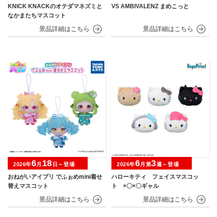
KNICK KNACKのオテダマネズミと
VS AMBIVALENZ まめこっと
なかまたちマスコット
6
18
6
3
2026年
月
日～登場
2026年
月第
週～登場
おねがいアイプリ でふぉめmini着せ
ハローキティ フェイスマスコッ
替えマスコット
ト ×〇×〇ギャル