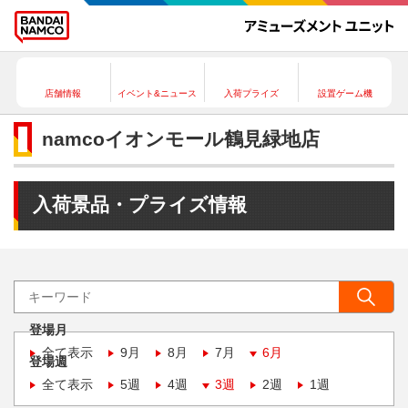
店舗情報
イベント&ニュース
入荷プライズ
設置ゲーム機
namcoイオンモール鶴見緑地店
入荷景品・プライズ情報
登場月
全て表示
9月
8月
7月
6月
登場週
全て表示
5週
4週
3週
2週
1週