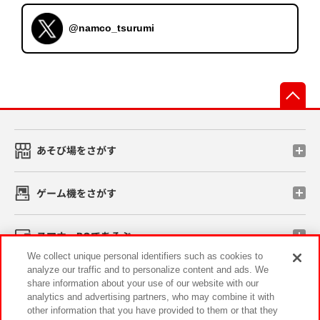
@namco_tsurumi
先
あそび場をさがす
ゲーム機をさがす
スマホ・PCであそぶ
We collect unique personal identifiers such as cookies to
analyze our traffic and to personalize content and ads. We
イベント・キャンペーン
share information about your use of our website with our
analytics and advertising partners, who may combine it with
other information that you have provided to them or that they