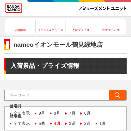
店舗情報
イベント&ニュース
入荷プライズ
設置ゲーム機
namcoイオンモール鶴見緑地店
入荷景品・プライズ情報
登場月
全て表示
9月
8月
7月
6月
登場週
全て表示
5週
4週
3週
2週
1週