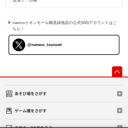
namcoイオンモール鶴見緑地店の公式SNSアカウントはこ
ちら！
@namco_tsurumi
先
あそび場をさがす
ゲーム機をさがす
スマホ・PCであそぶ