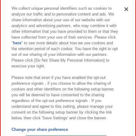
We collect unique personal identifiers such as cookies to
analyze our traffic and to personalize content and ads. We
イベント・キャンペーン
share information about your use of our website with our
analytics and advertising partners, who may combine it with
other information that you have provided to them or that they
have collected from your use of their services. Please click
"
here
" to see more details about how we use cookies and
関連会社
サステナビリティ
サイトポリシー
the retention period of each cookie. You have the right to opt
out of our sharing of your information with our partners.
プライバシーポリシー
ウェブアクセシビリティ方針と検証結果
Please click [Do Not Share My Personal Information] to
exercise your right.
お取引先さまとともに
食品のご提供について
カスタマーハラスメント対応方針
よくあるご質問・お問い合わせ
Please note that even if you have enabled the opt-out
preference signals , if you choose to allow the sharing of
cookies and other identifiers on the following setup banner,
you will be deemed to have consented to the sharing
regardless of the opt-out preference signals . If you
understand and agree to this setting, please manage your
consent on the following setup banner by clicking the link
below, then click 'Save Settings' and close the banner.
©Bandai Namco Amusement Inc.
©Bandai Namco Amusement Lab Inc.
Change your share preference
©Bandai Namco Experience Inc.