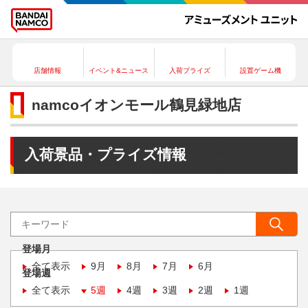
店舗情報
イベント&ニュース
入荷プライズ
設置ゲーム機
namcoイオンモール鶴見緑地店
入荷景品・プライズ情報
登場月
全て表示
9月
8月
7月
6月
登場週
全て表示
5週
4週
3週
2週
1週