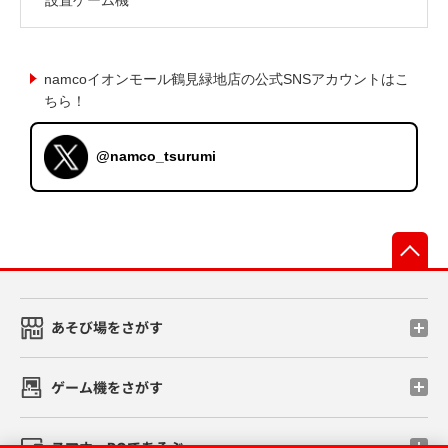
namcoイオンモール鶴見緑地店の公式SNSアカウントはこ
ちら！
@namco_tsurumi
先
あそび場をさがす
ゲーム機をさがす
スマホ・PCであそぶ