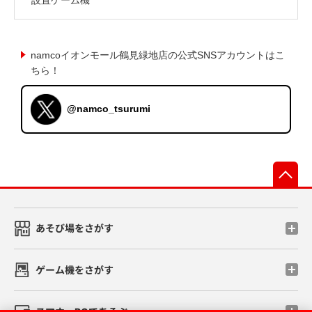
namcoイオンモール鶴見緑地店の公式SNSアカウントはこ
ちら！
@namco_tsurumi
先
あそび場をさがす
ゲーム機をさがす
スマホ・PCであそぶ