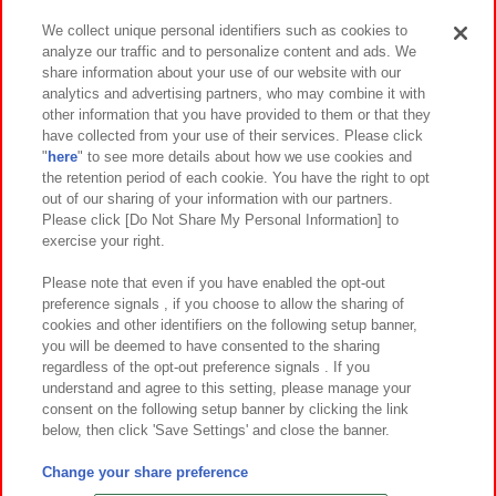
We collect unique personal identifiers such as cookies to
analyze our traffic and to personalize content and ads. We
イベント・キャンペーン
share information about your use of our website with our
analytics and advertising partners, who may combine it with
other information that you have provided to them or that they
have collected from your use of their services. Please click
"
here
" to see more details about how we use cookies and
関連会社
サステナビリティ
サイトポリシー
the retention period of each cookie. You have the right to opt
out of our sharing of your information with our partners.
プライバシーポリシー
ウェブアクセシビリティ方針と検証結果
Please click [Do Not Share My Personal Information] to
exercise your right.
お取引先さまとともに
食品のご提供について
カスタマーハラスメント対応方針
よくあるご質問・お問い合わせ
Please note that even if you have enabled the opt-out
preference signals , if you choose to allow the sharing of
cookies and other identifiers on the following setup banner,
you will be deemed to have consented to the sharing
regardless of the opt-out preference signals . If you
understand and agree to this setting, please manage your
consent on the following setup banner by clicking the link
below, then click 'Save Settings' and close the banner.
©Bandai Namco Amusement Inc.
©Bandai Namco Amusement Lab Inc.
Change your share preference
©Bandai Namco Experience Inc.