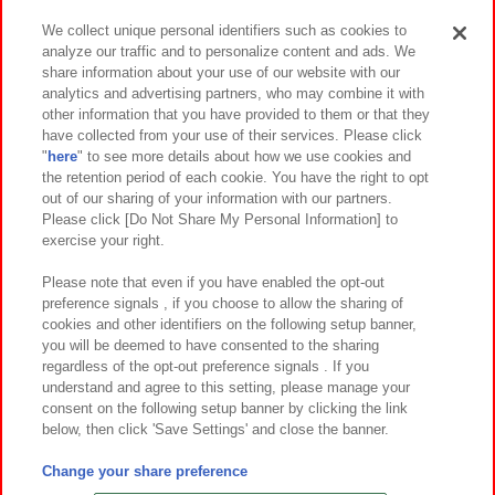
We collect unique personal identifiers such as cookies to
analyze our traffic and to personalize content and ads. We
イベント・キャンペーン
share information about your use of our website with our
analytics and advertising partners, who may combine it with
other information that you have provided to them or that they
have collected from your use of their services. Please click
"
here
" to see more details about how we use cookies and
関連会社
サステナビリティ
サイトポリシー
the retention period of each cookie. You have the right to opt
out of our sharing of your information with our partners.
プライバシーポリシー
ウェブアクセシビリティ方針と検証結果
Please click [Do Not Share My Personal Information] to
exercise your right.
お取引先さまとともに
食品のご提供について
カスタマーハラスメント対応方針
よくあるご質問・お問い合わせ
Please note that even if you have enabled the opt-out
preference signals , if you choose to allow the sharing of
cookies and other identifiers on the following setup banner,
you will be deemed to have consented to the sharing
regardless of the opt-out preference signals . If you
understand and agree to this setting, please manage your
consent on the following setup banner by clicking the link
below, then click 'Save Settings' and close the banner.
©Bandai Namco Amusement Inc.
©Bandai Namco Amusement Lab Inc.
Change your share preference
©Bandai Namco Experience Inc.