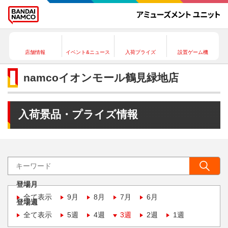
店舗情報
イベント&ニュース
入荷プライズ
設置ゲーム機
namcoイオンモール鶴見緑地店
入荷景品・プライズ情報
登場月
全て表示
9月
8月
7月
6月
登場週
全て表示
5週
4週
3週
2週
1週