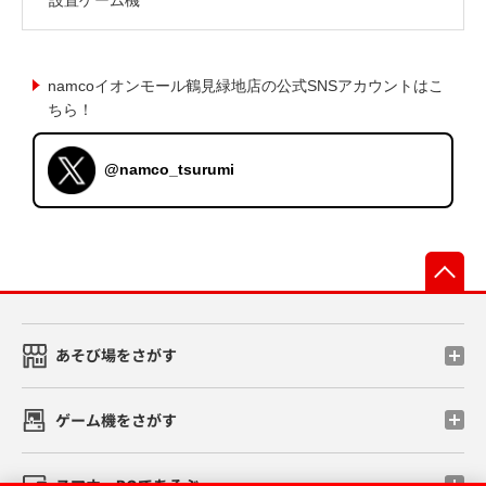
namcoイオンモール鶴見緑地店の公式SNSアカウントはこ
ちら！
@namco_tsurumi
先
あそび場をさがす
ゲーム機をさがす
スマホ・PCであそぶ