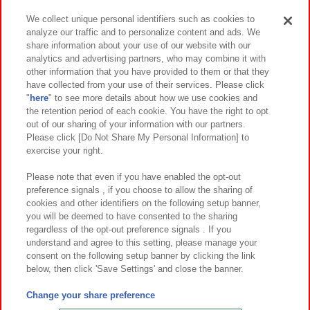
We collect unique personal identifiers such as cookies to
analyze our traffic and to personalize content and ads. We
イベント・キャンペーン
share information about your use of our website with our
analytics and advertising partners, who may combine it with
other information that you have provided to them or that they
have collected from your use of their services. Please click
"
here
" to see more details about how we use cookies and
関連会社
サステナビリティ
サイトポリシー
the retention period of each cookie. You have the right to opt
out of our sharing of your information with our partners.
プライバシーポリシー
ウェブアクセシビリティ方針と検証結果
Please click [Do Not Share My Personal Information] to
exercise your right.
お取引先さまとともに
食品のご提供について
カスタマーハラスメント対応方針
よくあるご質問・お問い合わせ
Please note that even if you have enabled the opt-out
preference signals , if you choose to allow the sharing of
cookies and other identifiers on the following setup banner,
you will be deemed to have consented to the sharing
regardless of the opt-out preference signals . If you
understand and agree to this setting, please manage your
consent on the following setup banner by clicking the link
below, then click 'Save Settings' and close the banner.
©Bandai Namco Amusement Inc.
©Bandai Namco Amusement Lab Inc.
Change your share preference
©Bandai Namco Experience Inc.