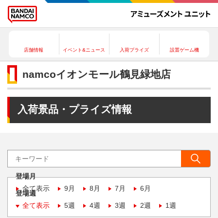
店舗情報
イベント&ニュース
入荷プライズ
設置ゲーム機
namcoイオンモール鶴見緑地店
入荷景品・プライズ情報
登場月
全て表示
9月
8月
7月
6月
登場週
全て表示
5週
4週
3週
2週
1週