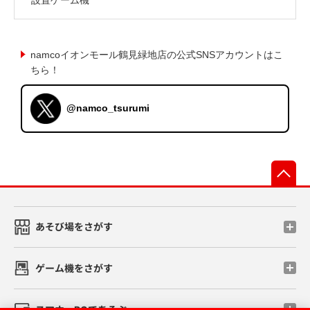
namcoイオンモール鶴見緑地店の公式SNSアカウントはこ
ちら！
@namco_tsurumi
先
あそび場をさがす
ゲーム機をさがす
スマホ・PCであそぶ