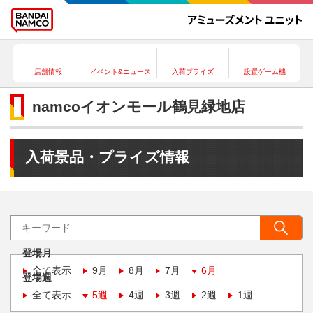
店舗情報
イベント&ニュース
入荷プライズ
設置ゲーム機
namcoイオンモール鶴見緑地店
入荷景品・プライズ情報
登場月
全て表示
9月
8月
7月
6月
登場週
全て表示
5週
4週
3週
2週
1週