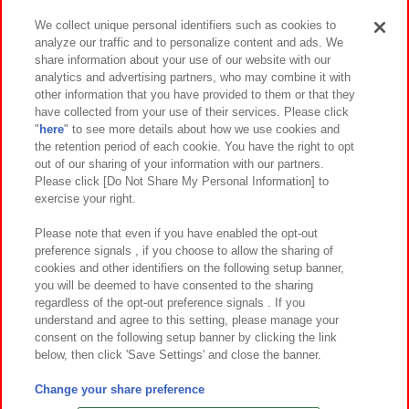
We collect unique personal identifiers such as cookies to
analyze our traffic and to personalize content and ads. We
イベント・キャンペーン
share information about your use of our website with our
analytics and advertising partners, who may combine it with
other information that you have provided to them or that they
have collected from your use of their services. Please click
"
here
" to see more details about how we use cookies and
関連会社
サステナビリティ
サイトポリシー
the retention period of each cookie. You have the right to opt
out of our sharing of your information with our partners.
プライバシーポリシー
ウェブアクセシビリティ方針と検証結果
Please click [Do Not Share My Personal Information] to
exercise your right.
お取引先さまとともに
食品のご提供について
カスタマーハラスメント対応方針
よくあるご質問・お問い合わせ
Please note that even if you have enabled the opt-out
preference signals , if you choose to allow the sharing of
cookies and other identifiers on the following setup banner,
you will be deemed to have consented to the sharing
regardless of the opt-out preference signals . If you
understand and agree to this setting, please manage your
consent on the following setup banner by clicking the link
below, then click 'Save Settings' and close the banner.
©Bandai Namco Amusement Inc.
©Bandai Namco Amusement Lab Inc.
Change your share preference
©Bandai Namco Experience Inc.