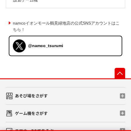
namcoイオンモール鶴見緑地店の公式SNSアカウントはこ
ちら！
@namco_tsurumi
先
あそび場をさがす
ゲーム機をさがす
スマホ・PCであそぶ