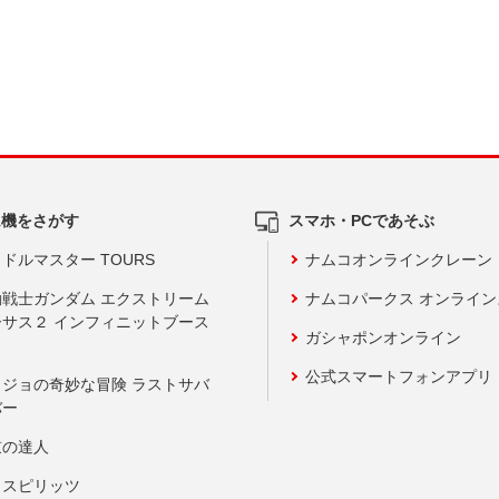
ム機をさがす
スマホ・PCであそぶ
ドルマスター TOURS
ナムコオンラインクレーン
動戦士ガンダム エクストリーム
ナムコパークス オンライ
ーサス２ インフィニットブース
ガシャポンオンライン
公式スマートフォンアプリ
ョジョの奇妙な冒険 ラストサバ
バー
鼓の達人
りスピリッツ