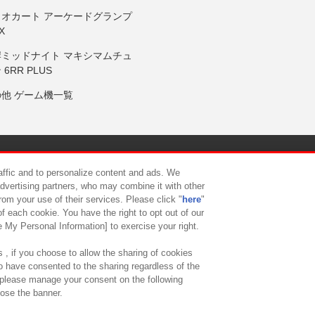
リオカート アーケードグランプ
X
岸ミッドナイト マキシマムチュ
 6RR PLUS
の他 ゲーム機一覧
サイトポリシー
プライバシーポリシー
ウェブアクセシビリティ方
raffic and to personalize content and ads. We
advertising partners, who may combine it with other
rom your use of their services. Please click "
here
"
供について
カスタマーハラスメント対応方針
よくあるご質問・
f each cookie. You have the right to opt out of our
e My Personal Information] to exercise your right.
 , if you choose to allow the sharing of cookies
to have consented to the sharing regardless of the
, please manage your consent on the following
lose the banner.
ndai Namco Amusement Lab Inc.
©Bandai Namco Experience Inc.
©HANAY