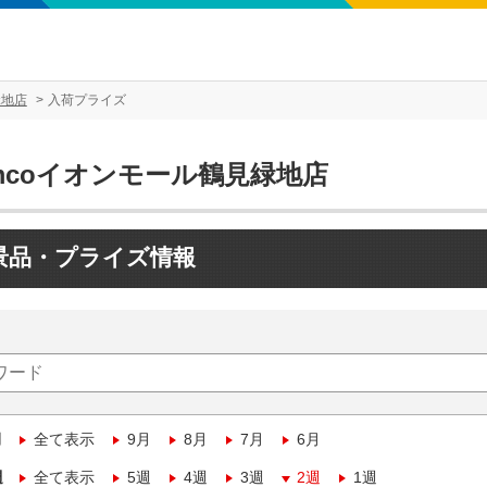
緑地店
入荷プライズ
mcoイオンモール鶴見緑地店
景品・プライズ情報
月
全て表示
9月
8月
7月
6月
週
全て表示
5週
4週
3週
2週
1週