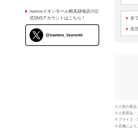
namcoイオンモール鶴見緑地店の公
式SNSアカウントはこちら！
全
生
@namco_tsurumi