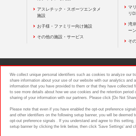
マ
アスレチック・スポーツエンタメ
リD
施設
湾
お子様・ファミリー向け施設
ーン
その他の施設・サービス
そ
関連会社
サステナビリティ
We collect unique personal identifiers such as cookies to analyze our t
share information about your use of our website with our analytics and 
information that you have provided to them or that they have collected f
食品のご提
to see more details about how we use cookies and the retention period o
sharing of your information with our partners. Please click [Do Not Shar
Please note that even if you have enabled the opt-out preference signals
and other identifiers on the following setup banner, you will be deemed 
opt-out preference signals . If you understand and agree to this setting
setup banner by clicking the link below, then click 'Save Settings' and c
©Bandai Namco Amusement Inc.
©Ba