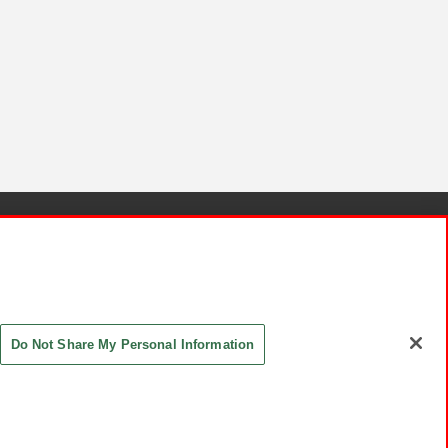
針と検証結果
お取引先さまとともに
お問い合わせ
Do Not Share My Personal Information
ASHIKI Co., Ltd. All Rights Reserved.