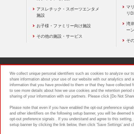
マ
アスレチック・スポーツエンタメ
リD
施設
湾
お子様・ファミリー向け施設
ーン
その他の施設・サービス
そ
関連会社
サステナビリティ
We collect unique personal identifiers such as cookies to analyze our t
share information about your use of our website with our analytics and 
information that you have provided to them or that they have collected f
食品のご提
to see more details about how we use cookies and the retention period o
sharing of your information with our partners. Please click [Do Not Shar
Please note that even if you have enabled the opt-out preference signals
and other identifiers on the following setup banner, you will be deemed 
opt-out preference signals . If you understand and agree to this setting
setup banner by clicking the link below, then click 'Save Settings' and c
©Bandai Namco Amusement Inc.
©Ba