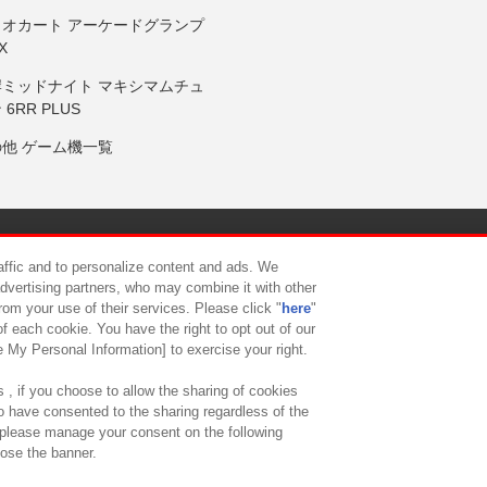
リオカート アーケードグランプ
X
岸ミッドナイト マキシマムチュ
 6RR PLUS
の他 ゲーム機一覧
サイトポリシー
プライバシーポリシー
ウェブアクセシビリティ方
raffic and to personalize content and ads. We
advertising partners, who may combine it with other
rom your use of their services. Please click "
here
"
供について
カスタマーハラスメント対応方針
よくあるご質問・
f each cookie. You have the right to opt out of our
e My Personal Information] to exercise your right.
 , if you choose to allow the sharing of cookies
to have consented to the sharing regardless of the
, please manage your consent on the following
lose the banner.
ndai Namco Amusement Lab Inc.
©Bandai Namco Experience Inc.
©HANAY