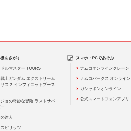
ム機をさがす
スマホ・PCであそぶ
ドルマスター TOURS
ナムコオンラインクレーン
動戦士ガンダム エクストリーム
ナムコパークス オンライ
ーサス２ インフィニットブース
ガシャポンオンライン
公式スマートフォンアプリ
ョジョの奇妙な冒険 ラストサバ
バー
鼓の達人
りスピリッツ