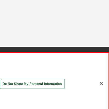
針と検証結果
お取引先さまとともに
お問い合わせ
Do Not Share My Personal Information
ASHIKI Co., Ltd. All Rights Reserved.