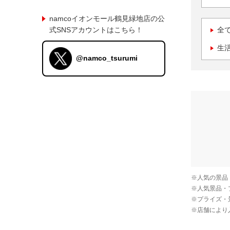
namcoイオンモール鶴見緑地店の公
式SNSアカウントはこちら！
全
生
@namco_tsurumi