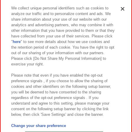
We collect unique personal identifiers such as cookies to
analyze our traffic and to personalize content and ads. We
イベント・キャンペーン
share information about your use of our website with our
analytics and advertising partners, who may combine it with
other information that you have provided to them or that they
have collected from your use of their services. Please click
"
here
" to see more details about how we use cookies and
関連会社
サステナビリティ
サイトポリシー
the retention period of each cookie. You have the right to opt
out of our sharing of your information with our partners.
プライバシーポリシー
ウェブアクセシビリティ方針と検証結果
Please click [Do Not Share My Personal Information] to
exercise your right.
お取引先さまとともに
食品のご提供について
カスタマーハラスメント対応方針
よくあるご質問・お問い合わせ
Please note that even if you have enabled the opt-out
preference signals , if you choose to allow the sharing of
cookies and other identifiers on the following setup banner,
you will be deemed to have consented to the sharing
regardless of the opt-out preference signals . If you
understand and agree to this setting, please manage your
consent on the following setup banner by clicking the link
below, then click 'Save Settings' and close the banner.
©Bandai Namco Amusement Inc.
©Bandai Namco Amusement Lab Inc.
Change your share preference
©Bandai Namco Experience Inc.