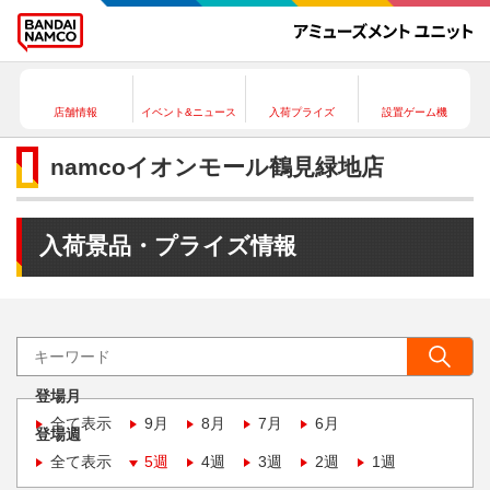
店舗情報
イベント&ニュース
入荷プライズ
設置ゲーム機
namcoイオンモール鶴見緑地店
入荷景品・プライズ情報
登場月
全て表示
9月
8月
7月
6月
登場週
全て表示
5週
4週
3週
2週
1週