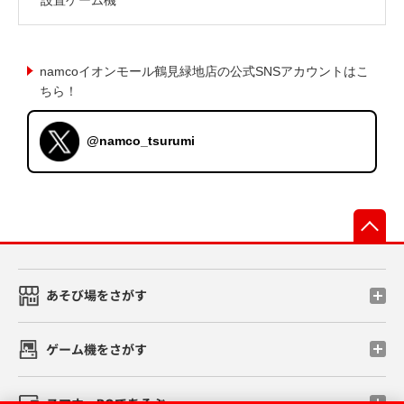
namcoイオンモール鶴見緑地店の公式SNSアカウントはこ
ちら！
@namco_tsurumi
先
あそび場をさがす
ゲーム機をさがす
スマホ・PCであそぶ