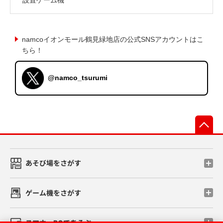
namcoイオンモール鶴見緑地店の公式SNSアカウントはこ
ちら！
@namco_tsurumi
先
あそび場をさがす
ゲーム機をさがす
スマホ・PCであそぶ