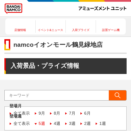
店舗情報
イベント&ニュース
入荷プライズ
設置ゲーム機
namcoイオンモール鶴見緑地店
入荷景品・プライズ情報
登場月
全て表示
9月
8月
7月
6月
登場週
全て表示
5週
4週
3週
2週
1週