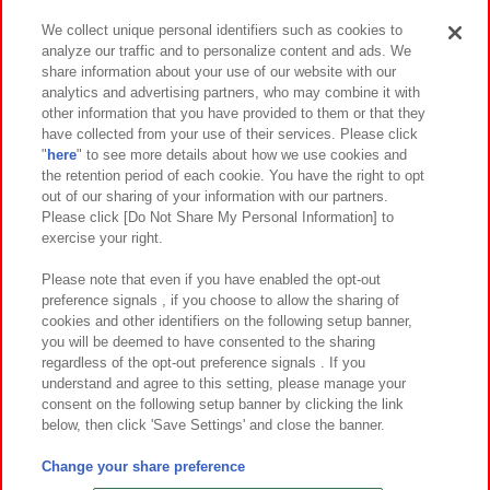
We collect unique personal identifiers such as cookies to
analyze our traffic and to personalize content and ads. We
イベント・キャンペーン
share information about your use of our website with our
analytics and advertising partners, who may combine it with
other information that you have provided to them or that they
have collected from your use of their services. Please click
"
here
" to see more details about how we use cookies and
関連会社
サステナビリティ
サイトポリシー
the retention period of each cookie. You have the right to opt
out of our sharing of your information with our partners.
プライバシーポリシー
ウェブアクセシビリティ方針と検証結果
Please click [Do Not Share My Personal Information] to
exercise your right.
お取引先さまとともに
食品のご提供について
カスタマーハラスメント対応方針
よくあるご質問・お問い合わせ
Please note that even if you have enabled the opt-out
preference signals , if you choose to allow the sharing of
cookies and other identifiers on the following setup banner,
you will be deemed to have consented to the sharing
regardless of the opt-out preference signals . If you
understand and agree to this setting, please manage your
consent on the following setup banner by clicking the link
below, then click 'Save Settings' and close the banner.
©Bandai Namco Amusement Inc.
©Bandai Namco Amusement Lab Inc.
Change your share preference
©Bandai Namco Experience Inc.