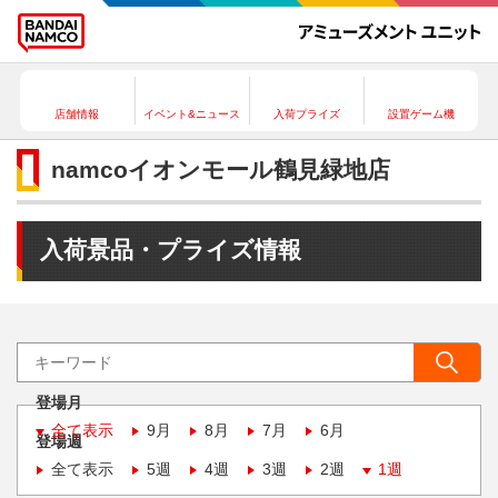
店舗情報
イベント&ニュース
入荷プライズ
設置ゲーム機
namcoイオンモール鶴見緑地店
入荷景品・プライズ情報
登場月
全て表示
9月
8月
7月
6月
登場週
全て表示
5週
4週
3週
2週
1週