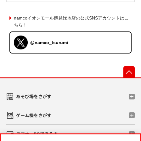
namcoイオンモール鶴見緑地店の公式SNSアカウントはこ
ちら！
@namco_tsurumi
先
あそび場をさがす
ゲーム機をさがす
スマホ・PCであそぶ