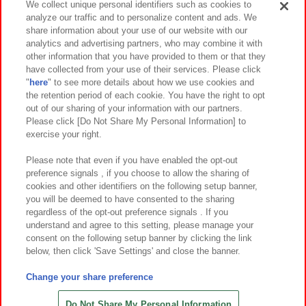
We collect unique personal identifiers such as cookies to
analyze our traffic and to personalize content and ads. We
イベント・キャンペーン
share information about your use of our website with our
analytics and advertising partners, who may combine it with
other information that you have provided to them or that they
have collected from your use of their services. Please click
"
here
" to see more details about how we use cookies and
関連会社
サステナビリティ
サイトポリシー
the retention period of each cookie. You have the right to opt
out of our sharing of your information with our partners.
プライバシーポリシー
ウェブアクセシビリティ方針と検証結果
Please click [Do Not Share My Personal Information] to
exercise your right.
お取引先さまとともに
食品のご提供について
カスタマーハラスメント対応方針
よくあるご質問・お問い合わせ
Please note that even if you have enabled the opt-out
preference signals , if you choose to allow the sharing of
cookies and other identifiers on the following setup banner,
you will be deemed to have consented to the sharing
regardless of the opt-out preference signals . If you
understand and agree to this setting, please manage your
consent on the following setup banner by clicking the link
below, then click 'Save Settings' and close the banner.
©Bandai Namco Amusement Inc.
©Bandai Namco Amusement Lab Inc.
Change your share preference
©Bandai Namco Experience Inc.
©HANAYASHIKI Co., Ltd. All Rights Reserved.
Do Not Share My Personal Information